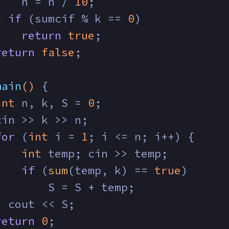
    n = n / 
10
;
} 
if
 (sumcif % k == 
0
)
return
true
;
return
false
;
main
()
{
int
 n, k, S = 
0
;
cin >> k >> n;
for
 (
int
 i = 
1
; i <= n; i++) {
int
 temp; cin >> temp;
if
 (
sum
(temp, k) == 
true
)
        S = S + temp;
} cout << S;
return
0
;