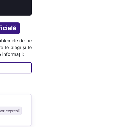
icială
oblemele de pe
e le alegi și le
 informații:
nor expresii