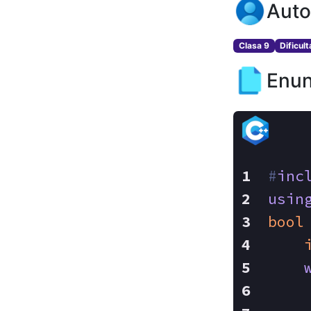
Auto
Clasa 9
Dificul
Enun
#
inc
usin
bool
    