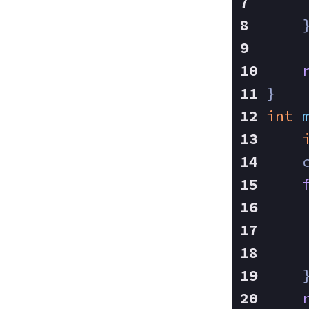
    
    
}
int
    
    
    