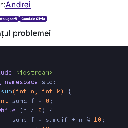
r:
Andrei
tate ușoară
Candale Silviu
țul problemei
lude
<iostream>
g
namespace
 std;
sum
(
int
 n, 
int
 k)
{
int
 sumcif = 
0
;
while
 (n > 
0
) {
    sumcif = sumcif + n % 
10
;