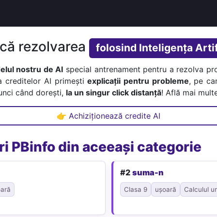
ică rezolvarea
folosind Inteligența Artif
lul nostru de AI
special antrenament pentru a rezolva pr
a creditelor AI primești
explicații pentru probleme
, pe car
tunci când dorești,
la un singur click distanță
! Află mai multe
👉 Achiziționează credite AI
i PBinfo din aceeași categorie
#2
suma-n
ară
Clasa 9
ușoară
Calculul u