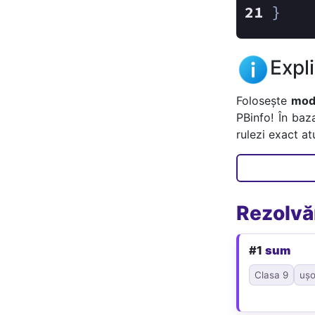
}
Expl
Folosește
mode
PBinfo! În baz
rulezi exact a
Rezolvăr
#1
sum
Clasa 9
ușo