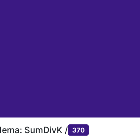
lema: SumDivK /
370