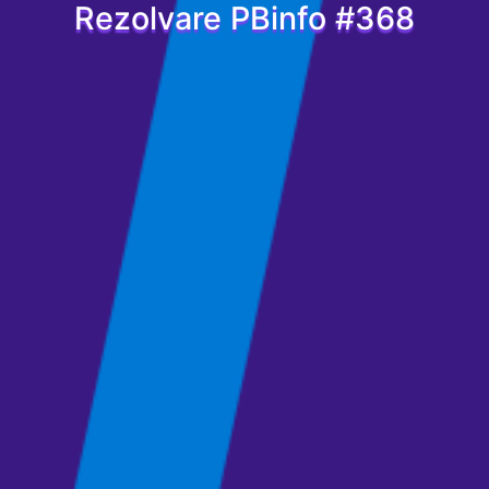
Rezolvare PBinfo #368