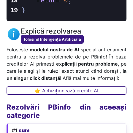
return
0
;
}
Explică rezolvarea
folosind Inteligența Artificială
Folosește
modelul nostru de AI
special antrenament
pentru a rezolva problemele de pe PBinfo! În baza
creditelor AI primești
explicații pentru probleme
, pe
care le alegi și le rulezi exact atunci când dorești,
la
un singur click distanță
! Află mai multe informații:
👉 Achiziționează credite AI
Rezolvări PBinfo din aceeași
categorie
#1
sum