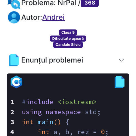
Problema: NrPal /
368
Autor:
Andrei
Clasa 9
Dificultate ușoară
Candale Silviu
Enunțul problemei
#
include
<iostream>
using
namespace
 std;
int
main
()
{
int
 a, b, rez = 
0
;