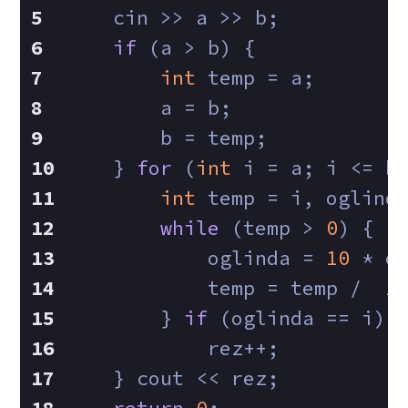
    cin >> a >> b;
if
 (a > b) {
int
 temp = a;
        a = b;
        b = temp;
    } 
for
 (
int
 i = a; i <= b
int
 temp = i, oglind
while
 (temp > 
0
) {
            oglinda = 
10
 * o
            temp = temp /  
1
        } 
if
 (oglinda == i)
            rez++;
    } cout << rez;