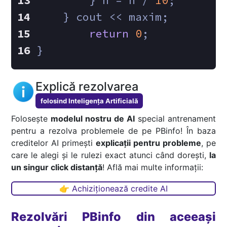
        } n = n / 
10
;
    } cout << maxim;
return
0
;
}
Explică rezolvarea
folosind Inteligența Artificială
Folosește
modelul nostru de AI
special antrenament
pentru a rezolva problemele de pe PBinfo! În baza
creditelor AI primești
explicații pentru probleme
, pe
care le alegi și le rulezi exact atunci când dorești,
la
un singur click distanță
! Află mai multe informații:
👉 Achiziționează credite AI
Rezolvări PBinfo din aceeași