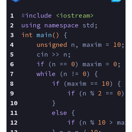
#
include
<iostream>
using
namespace
 std;
int
main
()
{
unsigned
 n, maxim = 
10
;
    cin >> n;
if
 (n == 
0
) maxim = 
0
;
while
 (n != 
0
) {
if
 (maxim == 
10
) {
if
 (n % 
2
 == 
0
) 
        }
else
 {
if
 (n % 
10
 > max