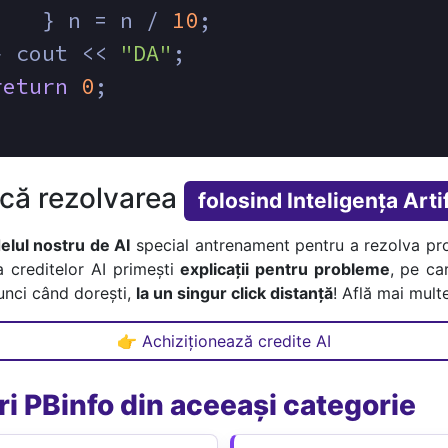
    } n = n / 
10
;
} cout << 
"DA"
;
return
0
;
ică rezolvarea
folosind Inteligența Artif
lul nostru de AI
special antrenament pentru a rezolva pr
a creditelor AI primești
explicații pentru probleme
, pe car
tunci când dorești,
la un singur click distanță
! Află mai multe
👉 Achiziționează credite AI
i PBinfo din aceeași categorie