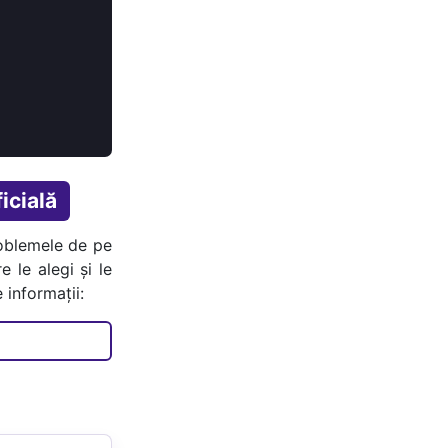
icială
oblemele de pe
e le alegi și le
 informații: