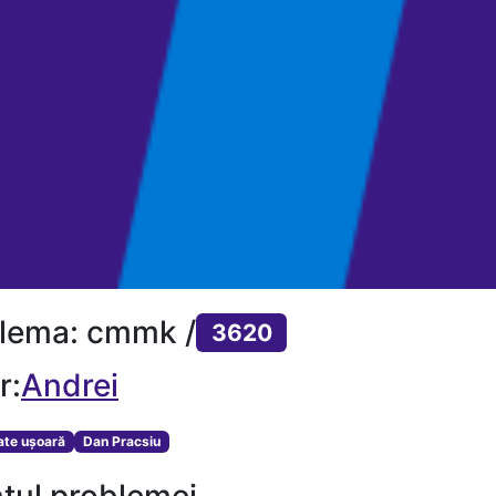
lema: cmmk /
3620
r:
Andrei
tate ușoară
Dan Pracsiu