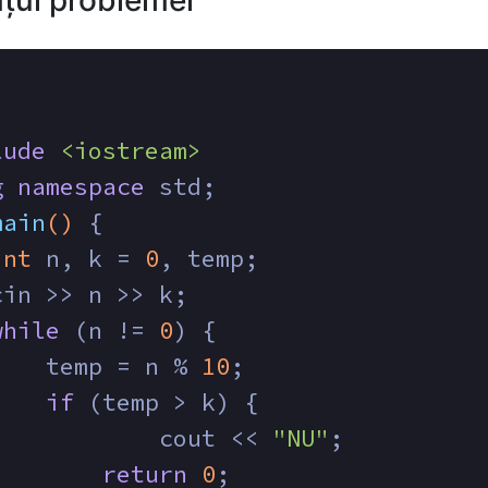
țul problemei
lude
<iostream>
g
namespace
 std;
main
()
{
int
 n, k = 
0
, temp;
cin >> n >> k;
while
 (n != 
0
) {
    	temp = n % 
10
;
if
 (temp > k) {
        	cout << 
"NU"
;
return
0
;