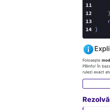
    
    
}
Expl
Folosește
mode
PBinfo! În baz
rulezi exact a
Rezolvăr