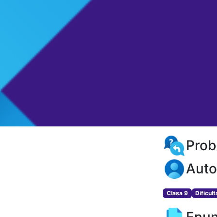
Prob
Auto
Clasa 9
Dificul