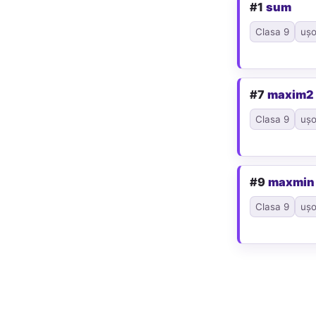
#1
sum
Clasa 9
ușo
#7
maxim2
Clasa 9
ușo
#9
maxmin
Clasa 9
ușo