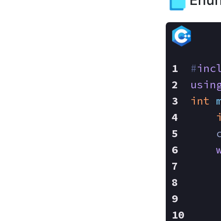
Enun
#
inc
usin
int
    