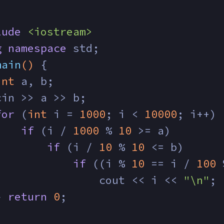
lude
<iostream>
g
namespace
 std;
main
()
{
int
 a, b;
cin >> a >> b;
for
 (
int
 i = 
1000
; i < 
10000
; i++) 
if
 (i / 
1000
 % 
10
 >= a)
if
 (i / 
10
 % 
10
 <= b)
if
 ((i % 
10
 == i / 
100
 
                cout << i << 
"\n"
;
} 
return
0
;