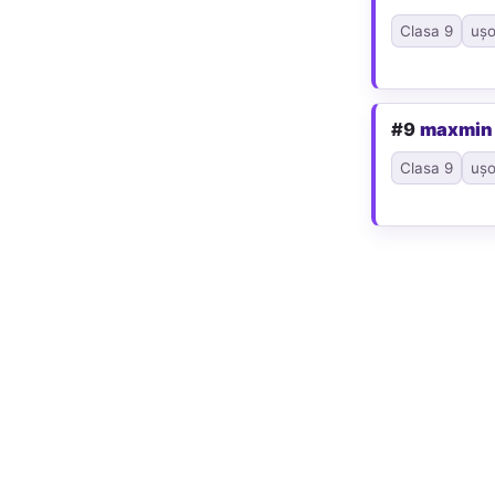
Clasa 9
ușo
#9
maxmin
Clasa 9
ușo