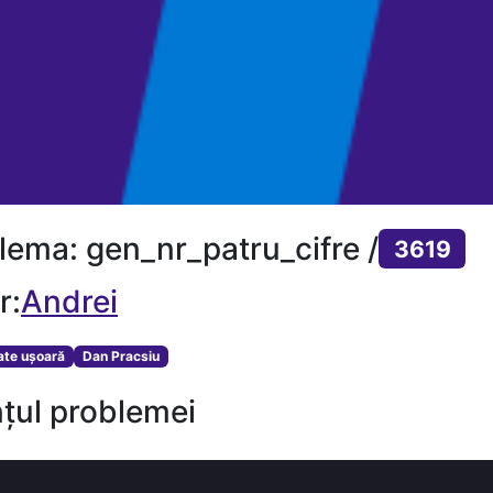
lema: gen_nr_patru_cifre /
3619
r:
Andrei
tate ușoară
Dan Pracsiu
țul problemei