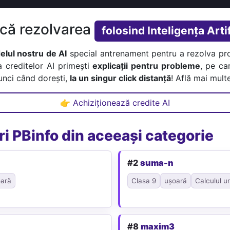
ică rezolvarea
folosind Inteligența Artif
lul nostru de AI
special antrenament pentru a rezolva pr
a creditelor AI primești
explicații pentru probleme
, pe car
tunci când dorești,
la un singur click distanță
! Află mai multe
👉 Achiziționează credite AI
i PBinfo din aceeași categorie
#2
suma-n
ară
Clasa 9
ușoară
Calculul u
#8
maxim3