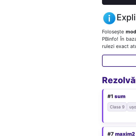
Expl
Folosește
mode
PBinfo! În baz
rulezi exact a
Rezolvăr
#1
sum
Clasa 9
ușo
#7
maxim2