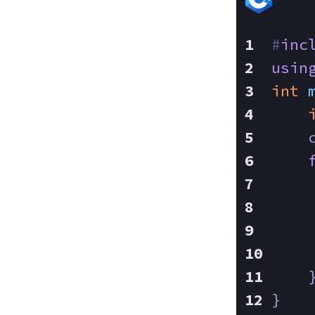
#
inc
usin
int
    
    
    
}