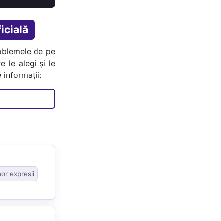
icială
oblemele de pe
e le alegi și le
 informații:
nor expresii