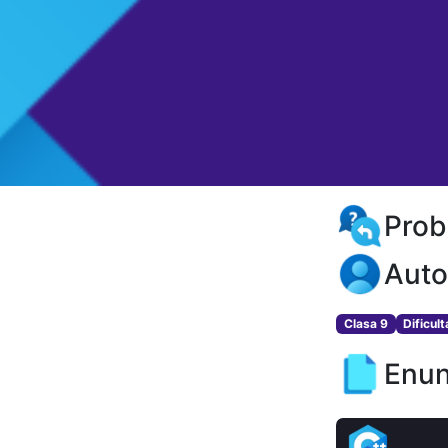
Prob
Auto
Clasa 9
Dificul
Enun