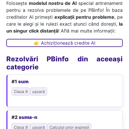
Folosește
modelul nostru de AI
special antrenament
pentru a rezolva problemele de pe PBinfo! În baza
creditelor AI primești
explicații pentru probleme
, pe
care le alegi și le rulezi exact atunci când dorești,
la
un singur click distanță
! Află mai multe informații:
👉 Achiziționează credite AI
Rezolvări PBinfo din aceeași
categorie
#1
sum
Clasa 9
ușoară
#2
suma-n
Clasa 9
ușoară
Calculul unor expresii