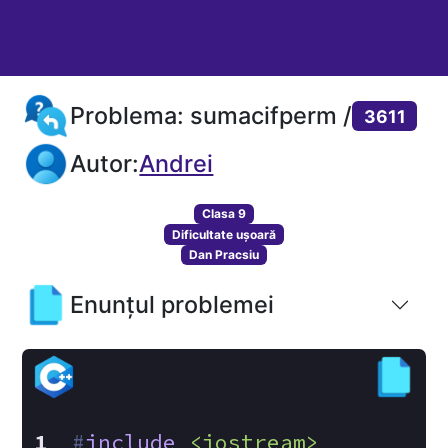
Problema: sumacifperm /
3611
Autor:
Andrei
Clasa 9
Dificultate ușoară
Dan Pracsiu
Enunțul problemei
#
include
<iostream>