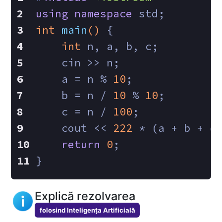
using
namespace
 std;
int
main
()
{
int
 n, a, b, c;
    cin >> n;
    a = n % 
10
;
    b = n / 
10
 % 
10
;
    c = n / 
100
;
    cout << 
222
 * (a + b + c
return
0
;
}
Explică rezolvarea
folosind Inteligența Artificială