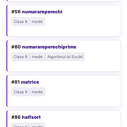
#56
numarareperechi
Clasa 9
medie
#80
numarareperechiprime
Clasa 9
medie
Algoritmul lui Euclid
#81
matrice
Clasa 9
medie
#86
halfsort