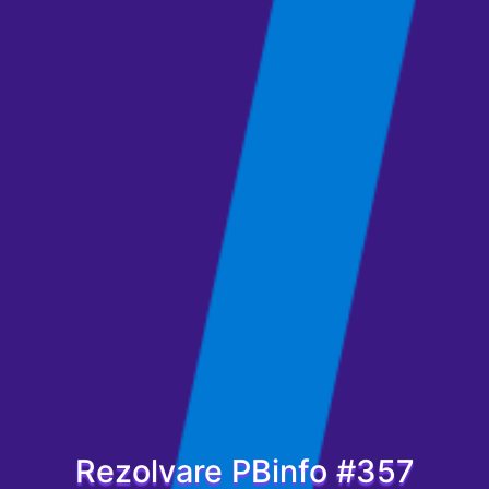
Rezolvare PBinfo #357