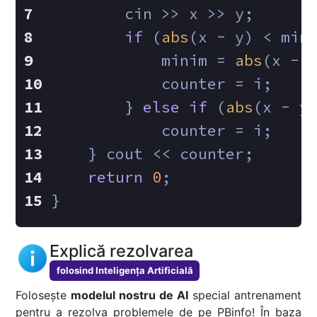
        cin >> x >> y;
if
 (
abs
(x - y) < min
            minim = 
abs
(x - 
            counter = i;
        } 
else
if
 (
abs
(x - y
            counter = i;
    } cout << counter;
return
0
;
}
Explică rezolvarea
folosind Inteligența Artificială
Folosește
modelul nostru de AI
special antrenament
pentru a rezolva problemele de pe PBinfo! În baza