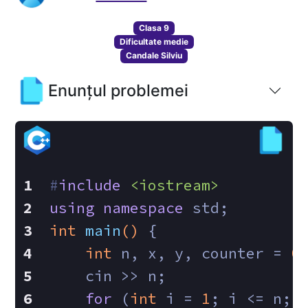
Clasa 9
Dificultate medie
Candale Silviu
Enunțul problemei
#
include
<iostream>
using
namespace
 std;
int
main
()
{
int
 n, x, y, counter = 
0
    cin >> n;
for
 (
int
 i = 
1
; i <= n; 