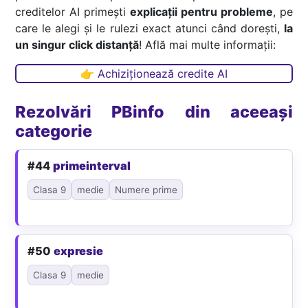
creditelor AI primești
explicații pentru probleme
, pe
care le alegi și le rulezi exact atunci când dorești,
la
un singur click distanță
! Află mai multe informații:
👉 Achiziționează credite AI
Rezolvări PBinfo din aceeași
categorie
#44
primeinterval
Clasa 9
medie
Numere prime
#50
expresie
Clasa 9
medie