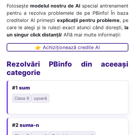
Folosește
modelul nostru de AI
special antrenament
pentru a rezolva problemele de pe PBinfo! În baza
creditelor AI primești
explicații pentru probleme
, pe
care le alegi și le rulezi exact atunci când dorești,
la
un singur click distanță
! Află mai multe informații:
👉 Achiziționează credite AI
Rezolvări PBinfo din aceeași
categorie
#1
sum
Clasa 9
ușoară
#2
suma-n