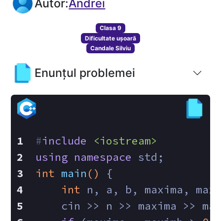
Autor:
Andrei
Clasa 9
Dificultate ușoară
Candale Silviu
Enunțul problemei
#
include
<iostream>
using
namespace
 std;
int
main
()
{
int
 n, a, b, maxima, max
    cin >> n >> maxima >> ma