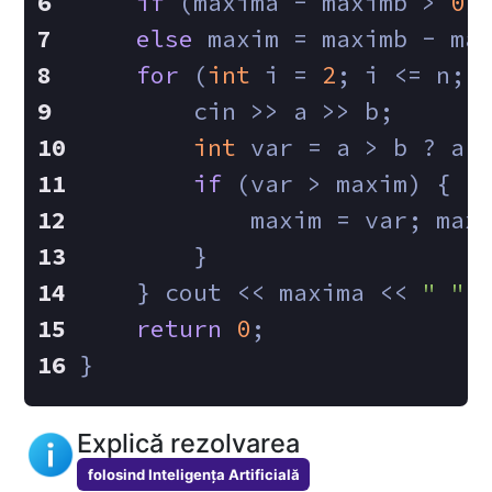
if
 (maxima - maximb > 
0
)
else
 maxim = maximb - ma
for
 (
int
 i = 
2
; i <= n; 
        cin >> a >> b;
int
 var = a > b ? a 
if
 (var > maxim) {
            maxim = var; max
        }
    } cout << maxima << 
" "
 
return
0
;
}
Explică rezolvarea
folosind Inteligența Artificială