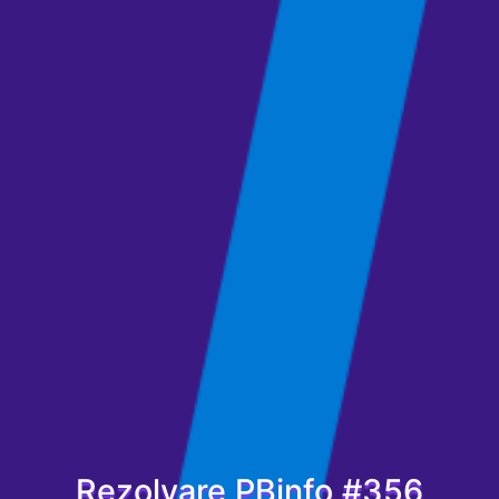
Rezolvare PBinfo #356