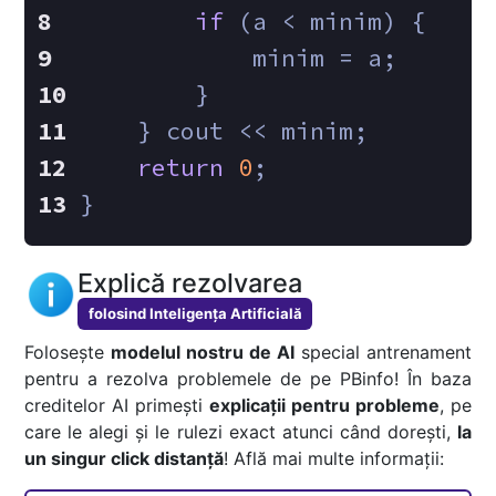
if
 (a < minim) {
            minim = a;
        }
    } cout << minim;
return
0
;
}
Explică rezolvarea
folosind Inteligența Artificială
Folosește
modelul nostru de AI
special antrenament
pentru a rezolva problemele de pe PBinfo! În baza
creditelor AI primești
explicații pentru probleme
, pe
care le alegi și le rulezi exact atunci când dorești,
la
un singur click distanță
! Află mai multe informații: