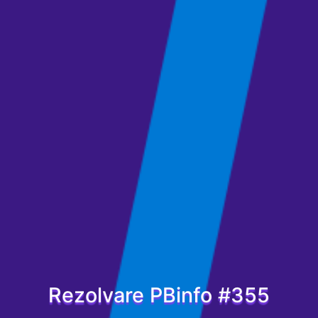
Rezolvare PBinfo #355