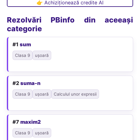
👉 Achiziționează credite AI
Rezolvări PBinfo din aceeași
categorie
#1
sum
Clasa 9
ușoară
#2
suma-n
Clasa 9
ușoară
Calculul unor expresii
#7
maxim2
Clasa 9
ușoară