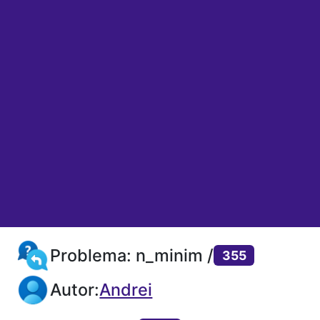
Problema: n_minim /
355
Autor:
Andrei