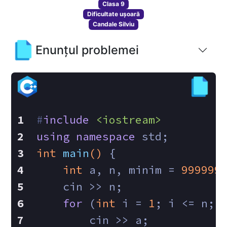
Clasa 9
Dificultate ușoară
Candale Silviu
Enunțul problemei
#
include
<iostream>
using
namespace
 std;
int
main
()
{
int
 a, n, minim = 
999999
    cin >> n;
for
 (
int
 i = 
1
; i <= n; 
        cin >> a;