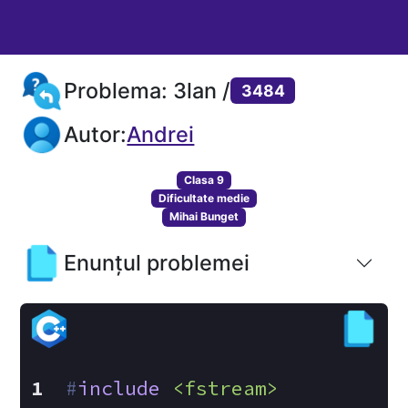
Problema: 3lan /
3484
Autor:
Andrei
Clasa 9
Dificultate medie
Mihai Bunget
Enunțul problemei
#
include
<fstream>