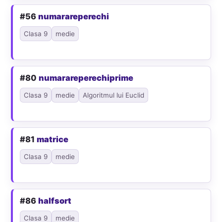
#56
numarareperechi
Clasa 9
medie
#80
numarareperechiprime
Clasa 9
medie
Algoritmul lui Euclid
#81
matrice
Clasa 9
medie
#86
halfsort
Clasa 9
medie