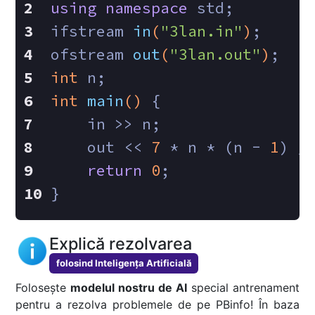
using
namespace
 std;
ifstream 
in
(
"3lan.in"
)
;
ofstream 
out
(
"3lan.out"
)
;
int
 n;
int
main
()
{
    in >> n;
    out << 
7
 * n * (n - 
1
) /
return
0
;
}
Explică rezolvarea
folosind Inteligența Artificială
Folosește
modelul nostru de AI
special antrenament
pentru a rezolva problemele de pe PBinfo! În baza