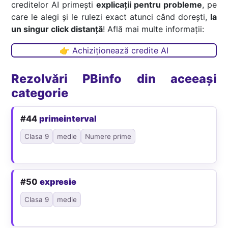
creditelor AI primești
explicații pentru probleme
, pe
care le alegi și le rulezi exact atunci când dorești,
la
un singur click distanță
! Află mai multe informații:
👉 Achiziționează credite AI
Rezolvări PBinfo din aceeași
categorie
#44
primeinterval
Clasa 9
medie
Numere prime
#50
expresie
Clasa 9
medie