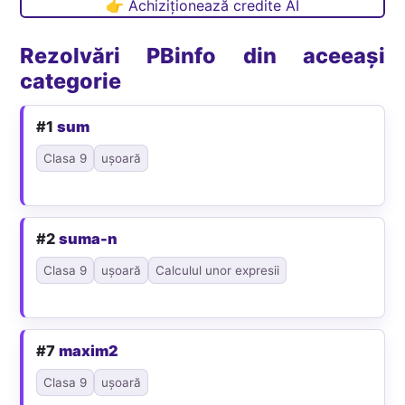
👉 Achiziționează credite AI
Rezolvări PBinfo din aceeași
categorie
#1
sum
Clasa 9
ușoară
#2
suma-n
Clasa 9
ușoară
Calculul unor expresii
#7
maxim2
Clasa 9
ușoară