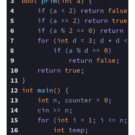
bool
prim
(
int
 a)
{
if
 (a < 
2
) 
return
false
;
if
 (a == 
2
) 
return
true
;
if
 (a % 
2
 == 
0
) 
return
f
for
 (
int
 d = 
3
; d * d <=
if
 (a % d == 
0
)
return
false
;
return
true
;
}
int
main
()
{
int
 n, counter = 
0
;
    cin >> n;
for
 (
int
 i = 
1
; i <= n; 
int
 temp;