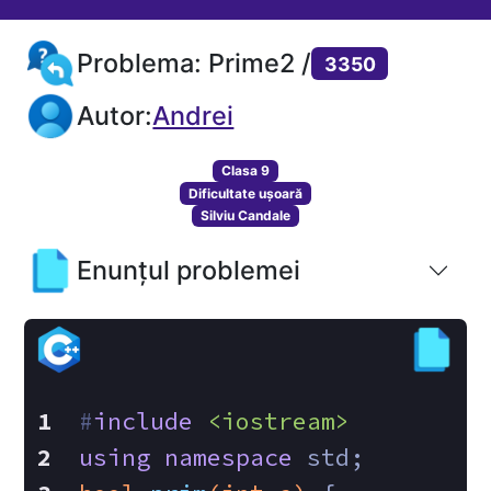
Problema: Prime2 /
3350
Autor:
Andrei
Clasa 9
Dificultate ușoară
Silviu Candale
Enunțul problemei
#
include
<iostream>
using
namespace
 std;