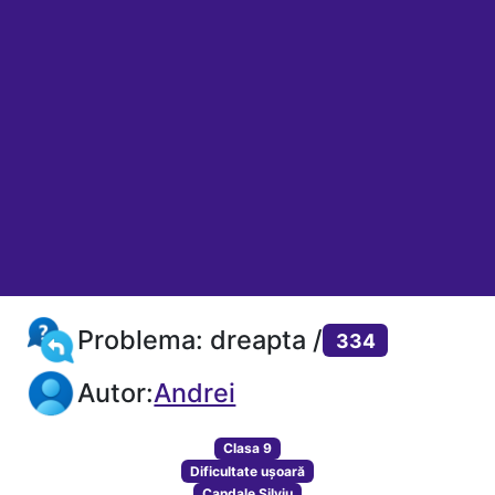
Problema: dreapta /
334
Autor:
Andrei
Clasa 9
Dificultate ușoară
Candale Silviu