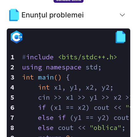
Enunțul problemei
#
include
<bits/stdc++.h>
using
namespace
 std;
int
main
()
{
int
 x1, y1, x2, y2;
    cin >> x1 >> y1 >> x2 >>
if
 (x1 == x2) cout << 
"v
else
if
 (y1 == y2) cout 
else
 cout << 
"oblica"
;