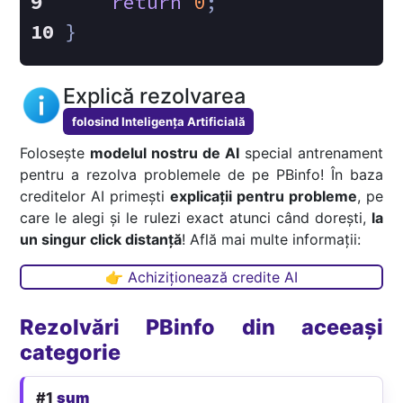
return
0
;
}
Explică rezolvarea
folosind Inteligența Artificială
Folosește
modelul nostru de AI
special antrenament
pentru a rezolva problemele de pe PBinfo! În baza
creditelor AI primești
explicații pentru probleme
, pe
care le alegi și le rulezi exact atunci când dorești,
la
un singur click distanță
! Află mai multe informații:
👉 Achiziționează credite AI
Rezolvări PBinfo din aceeași
categorie
#1
sum