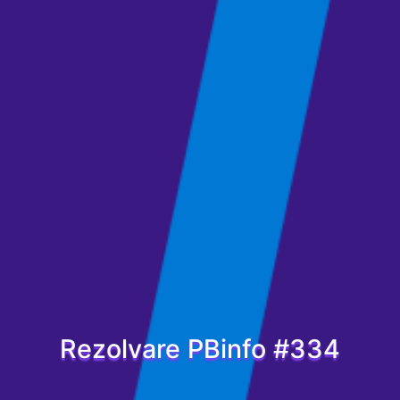
Rezolvare PBinfo #334