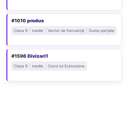
#1010
produs
Clasa 9
medie
Vector de frecvență
Sume parțiale
#1596
Divizori1
Clasa 9
medie
Ciurul lui Eratostene