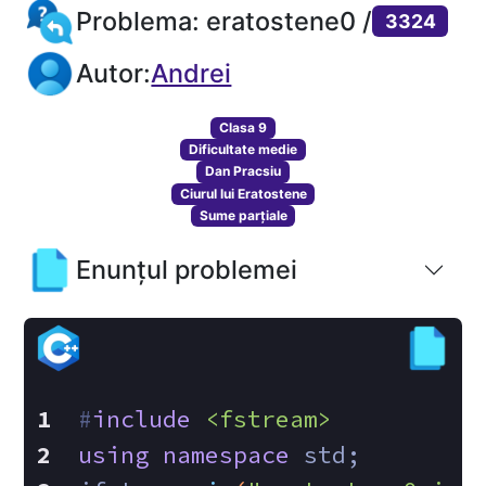
Problema: eratostene0 /
3324
Autor:
Andrei
Clasa 9
Dificultate medie
Dan Pracsiu
Ciurul lui Eratostene
Sume parțiale
Enunțul problemei
#
include
<fstream>
using
namespace
 std;