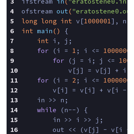
ifstream 
in
(
"eratostene0.in"
ofstream 
out
(
"eratostene0.ou
long
long
int
 v[
1000001
], n;
int
main
()
{
int
 i, j;
for
 (i = 
1
; i <= 
1000000
for
 (j = i; j <= 
100
            v[j] = v[j] + i;
for
 (i = 
2
; i <= 
1000000
        v[i] = v[i] + v[i - 
    in >> n;
while
 (n--) {
        in >> i >> j;
        out << (v[j] - v[i -