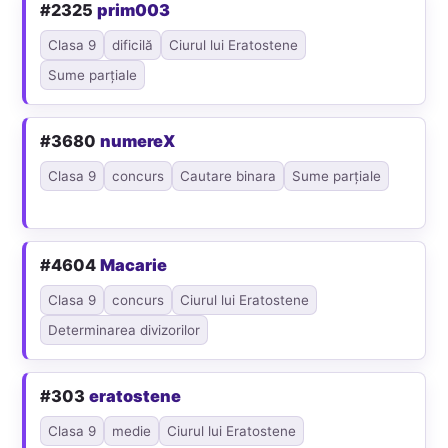
#2325
prim003
Clasa 9
dificilă
Ciurul lui Eratostene
Sume parțiale
#3680
numereX
Clasa 9
concurs
Cautare binara
Sume parțiale
#4604
Macarie
Clasa 9
concurs
Ciurul lui Eratostene
Determinarea divizorilor
#303
eratostene
Clasa 9
medie
Ciurul lui Eratostene