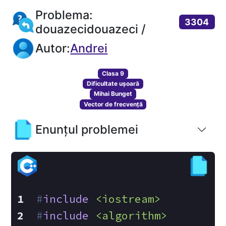
Problema:
3304
douazecidouazeci /
Autor:
Andrei
Clasa 9
Dificultate ușoară
Mihai Bunget
Vector de frecvență
Enunțul problemei
#
include
<iostream>
#
include
<algorithm>