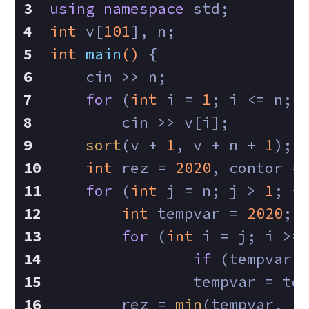
using
namespace
 std;
int
 v[
101
], n;
int
main
()
{
    cin >> n;
for
 (
int
 i = 
1
; i <= n; 
        cin >> v[i];
sort
(v + 
1
, v + n + 
1
);
int
 rez = 
2020
, contor =
for
 (
int
 j = n; j > 
1
; -
int
 tempvar = 
2020
;
for
 (
int
 i = j; i >=
if
 (tempvar 
            	temp
        rez = 
min
(tempvar, r