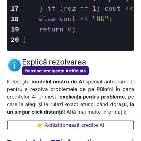
    } 
if
 (rez == 
1
) cout << 
else
 cout << 
"NU"
;
return
0
;   
}
Explică rezolvarea
folosind Inteligența Artificială
Folosește
modelul nostru de AI
special antrenament
pentru a rezolva problemele de pe PBinfo! În baza
creditelor AI primești
explicații pentru probleme
, pe
care le alegi și le rulezi exact atunci când dorești,
la
un singur click distanță
! Află mai multe informații:
👉 Achiziționează credite AI