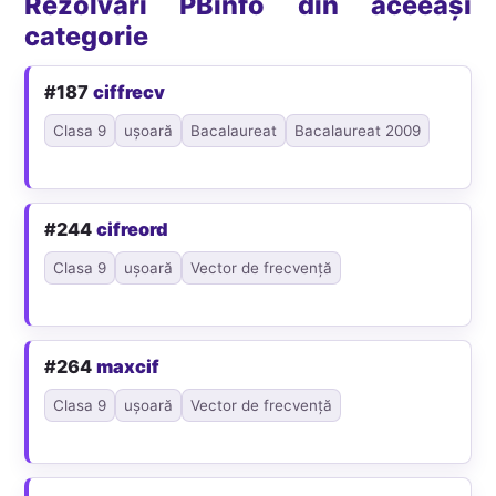
Rezolvări PBinfo din aceeași
categorie
#187
ciffrecv
Clasa 9
ușoară
Bacalaureat
Bacalaureat 2009
#244
cifreord
Clasa 9
ușoară
Vector de frecvență
#264
maxcif
Clasa 9
ușoară
Vector de frecvență