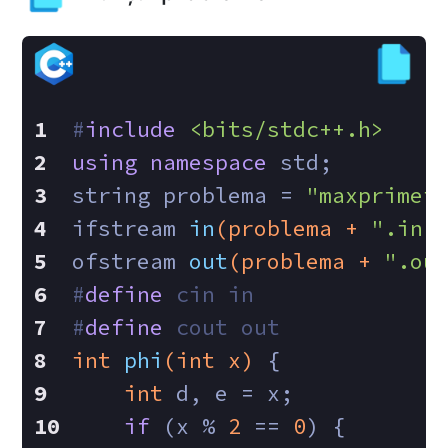
#
include
<bits/stdc++.h>
using
namespace
 std;
string problema = 
"maxprimei
ifstream 
in
(problema + 
".in"
ofstream 
out
(problema + 
".ou
#
define
 cin in
#
define
 cout out
int
phi
(
int
 x)
{
int
 d, e = x;
if
 (x % 
2
 == 
0
) {