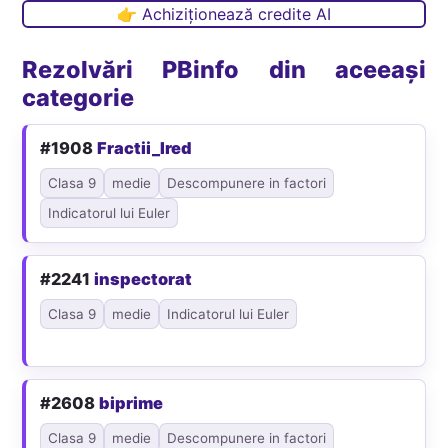
👉 Achiziționează credite AI
Rezolvări PBinfo din aceeași
categorie
#1908
Fractii_Ired
Clasa 9
medie
Descompunere in factori
Indicatorul lui Euler
#2241
inspectorat
Clasa 9
medie
Indicatorul lui Euler
#2608
biprime
Clasa 9
medie
Descompunere in factori