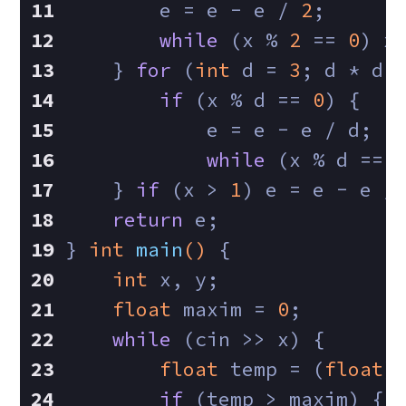
        e = e - e / 
2
;
while
 (x % 
2
 == 
0
) x
    } 
for
 (
int
 d = 
3
; d * d 
if
 (x % d == 
0
) {
            e = e - e / d;
while
 (x % d == 
    } 
if
 (x > 
1
) e = e - e /
return
 e;
} 
int
main
()
{
int
 x, y;
float
 maxim = 
0
;
while
 (cin >> x) {
float
 temp = (
float
)
if
 (temp > maxim) {