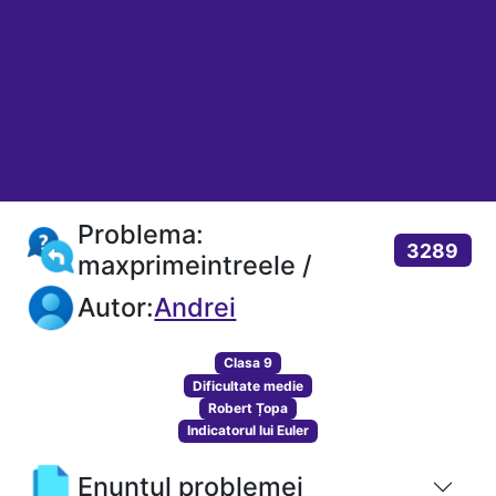
Problema:
3289
maxprimeintreele /
Autor:
Andrei
Clasa 9
Dificultate medie
Robert Țopa
Indicatorul lui Euler
Enunțul problemei