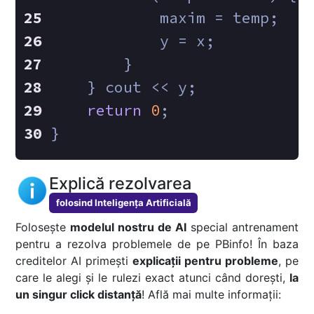
            maxim = temp;
            y = x;
        }
    } cout << y;
return
0
;
}
Explică rezolvarea
folosind Inteligența Artificială
Folosește
modelul nostru de AI
special antrenament
pentru a rezolva problemele de pe PBinfo! În baza
creditelor AI primești
explicații pentru probleme
, pe
care le alegi și le rulezi exact atunci când dorești,
la
un singur click distanță
! Află mai multe informații: