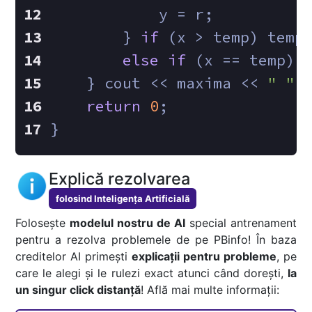
            y = r;
        } 
if
 (x > temp) temp
else
if
 (x == temp) 
    } cout << maxima << 
" "
 
return
0
;
}
Explică rezolvarea
folosind Inteligența Artificială
Folosește
modelul nostru de AI
special antrenament
pentru a rezolva problemele de pe PBinfo! În baza
creditelor AI primești
explicații pentru probleme
, pe
care le alegi și le rulezi exact atunci când dorești,
la
un singur click distanță
! Află mai multe informații: