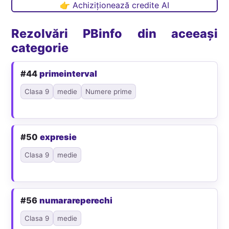
👉 Achiziționează credite AI
Rezolvări PBinfo din aceeași
categorie
#44
primeinterval
Clasa 9
medie
Numere prime
#50
expresie
Clasa 9
medie
#56
numarareperechi
Clasa 9
medie