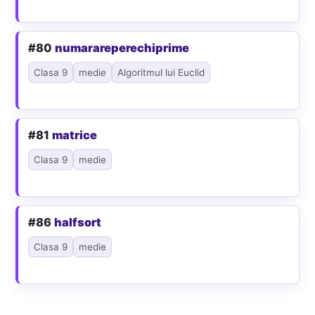
#80
numarareperechiprime
Clasa 9
medie
Algoritmul lui Euclid
#81
matrice
Clasa 9
medie
#86
halfsort
Clasa 9
medie