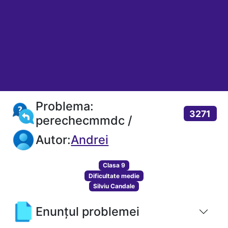
Problema:
3271
perechecmmdc /
Autor:
Andrei
Clasa 9
Dificultate medie
Silviu Candale
Enunțul problemei