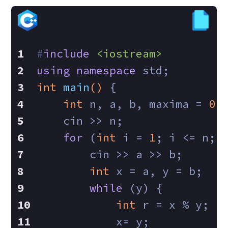
#
include
<iostream>
using
namespace
 std;
int
main
()
{
int
 n, a, b, maxima = 
0
,
    cin >> n;
for
 (
int
 i = 
1
; i <= n; 
        cin >> a >> b;
int
 x = a, y = b;
while
 (y) {
int
 r = x % y;
            x= y;