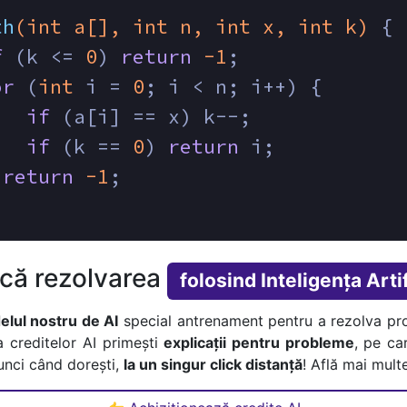
th
(
int
 a[], 
int
 n, 
int
 x, 
int
 k)
{
f
 (k <= 
0
) 
return
-1
;
or
 (
int
 i = 
0
; i < n; i++) {
if
 (a[i] == x) k--;
if
 (k == 
0
) 
return
 i;
 
return
-1
;
ică rezolvarea
folosind Inteligența Artif
lul nostru de AI
special antrenament pentru a rezolva pr
a creditelor AI primești
explicații pentru probleme
, pe car
tunci când dorești,
la un singur click distanță
! Află mai multe