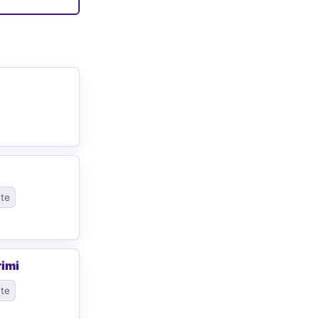
ate
rimi
ate