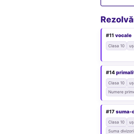
Rezolvăr
#11
vocale
Clasa 10
uș
#14
primali
Clasa 10
uș
Numere prim
#17
suma-d
Clasa 10
uș
Suma divizori