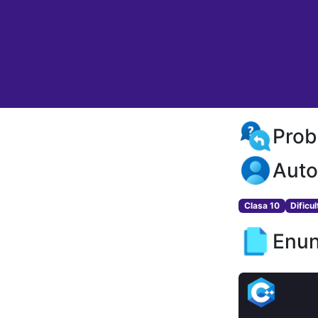
Prob
Auto
Clasa 10
Dificu
Enun