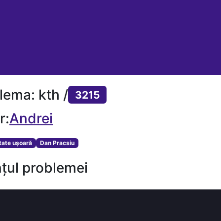
lema: kth /
3215
r:
Andrei
ltate ușoară
Dan Pracsiu
țul problemei