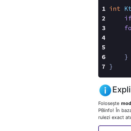
int
K
i
f
    }
}
Expl
Folosește
mode
PBinfo! În baz
rulezi exact a