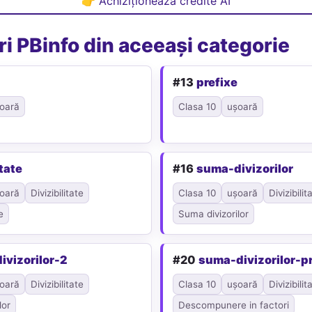
👉 Achiziționează credite AI
i PBinfo din aceeași categorie
#13
prefixe
oară
Clasa 10
ușoară
tate
#16
suma-divizorilor
oară
Divizibilitate
Clasa 10
ușoară
Divizibilit
e
Suma divizorilor
ivizorilor-2
#20
suma-divizorilor-p
oară
Divizibilitate
Clasa 10
ușoară
Divizibilit
lor
Descompunere in factori