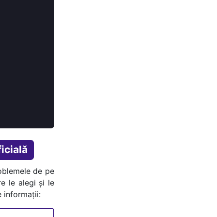
icială
oblemele de pe
e le alegi și le
 informații: