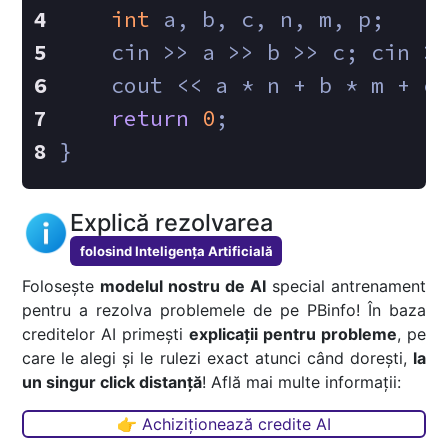
int
 a, b, c, n, m, p;
    cin >> a >> b >> c; cin >
    cout << a * n + b * m + c
return
0
;
}
Explică rezolvarea
folosind Inteligența Artificială
Folosește
modelul nostru de AI
special antrenament
pentru a rezolva problemele de pe PBinfo! În baza
creditelor AI primești
explicații pentru probleme
, pe
care le alegi și le rulezi exact atunci când dorești,
la
un singur click distanță
! Află mai multe informații:
👉 Achiziționează credite AI