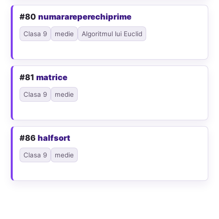
#80
numarareperechiprime
Clasa 9
medie
Algoritmul lui Euclid
#81
matrice
Clasa 9
medie
#86
halfsort
Clasa 9
medie