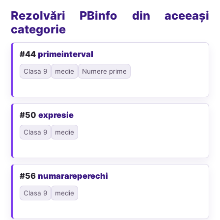
Rezolvări PBinfo din aceeași
categorie
#44
primeinterval
Clasa 9
medie
Numere prime
#50
expresie
Clasa 9
medie
#56
numarareperechi
Clasa 9
medie