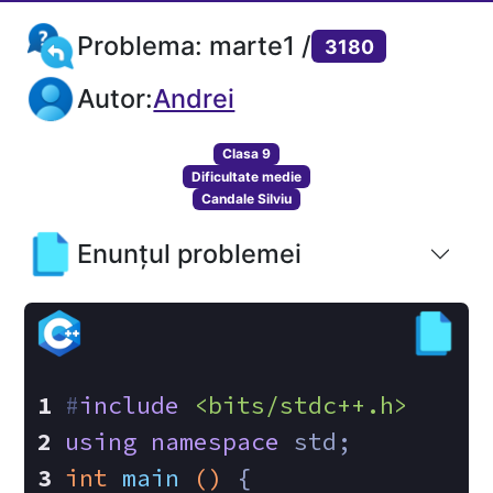
Problema: marte1 /
3180
Autor:
Andrei
Clasa 9
Dificultate medie
Candale Silviu
Enunțul problemei
#
include
<bits/stdc++.h>
using
namespace
 std;
int
main
()
{