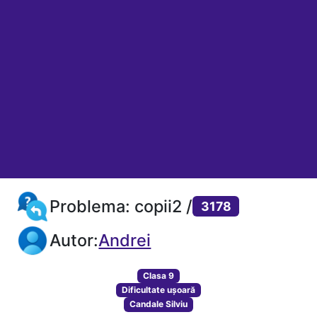
Problema: copii2 /
3178
Autor:
Andrei
Clasa 9
Dificultate ușoară
Candale Silviu