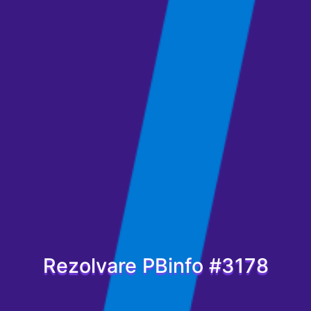
Rezolvare PBinfo #3178