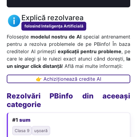
Explică rezolvarea
folosind Inteligența Artificială
Folosește
modelul nostru de AI
special antrenament
pentru a rezolva problemele de pe PBinfo! În baza
creditelor AI primești
explicații pentru probleme
, pe
care le alegi și le rulezi exact atunci când dorești,
la
un singur click distanță
! Află mai multe informații:
👉 Achiziționează credite AI
Rezolvări PBinfo din aceeași
categorie
#1
sum
Clasa 9
ușoară