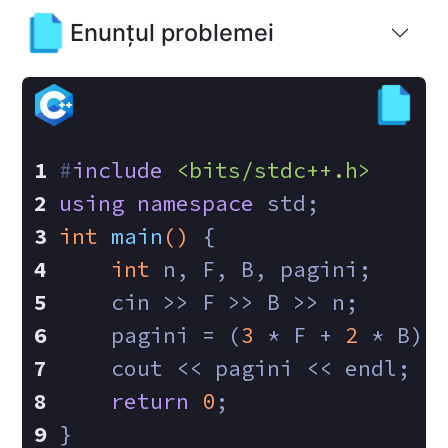
Enunțul problemei
#
include
<bits/stdc++.h>
using
namespace
 std;
int
main
()
{
int
 n, F, B, pagini;
    cin >> F >> B >> n;
    pagini = (
3
 * F + 
2
 * B) 
    cout << pagini << endl;
return
0
;
}