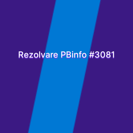
Rezolvare PBinfo #3081