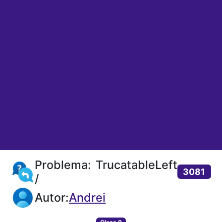
Problema: TrucatableLeft
3081
/
Autor:
Andrei