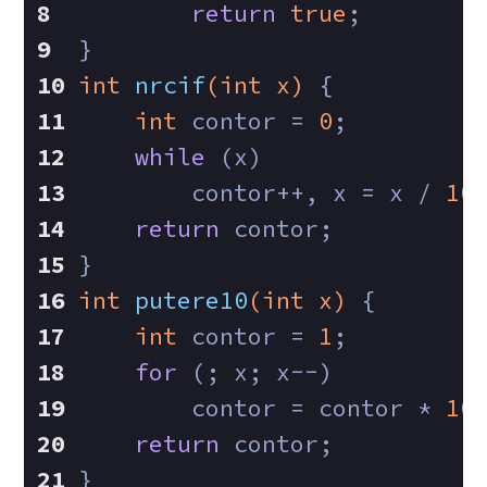
return
true
;
}
int
nrcif
(
int
 x)
{
int
 contor = 
0
;
while
 (x)
        contor++, x = x / 
10
return
 contor;
}
int
putere10
(
int
 x)
{
int
 contor = 
1
;
for
 (; x; x--)
        contor = contor * 
10
return
 contor;
}