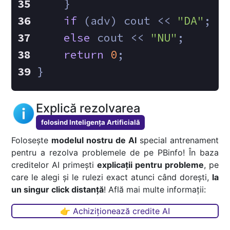
    }
if
 (adv) cout << 
"DA"
;
else
 cout << 
"NU"
;
return
0
;
}
Explică rezolvarea
folosind Inteligența Artificială
Folosește
modelul nostru de AI
special antrenament
pentru a rezolva problemele de pe PBinfo! În baza
creditelor AI primești
explicații pentru probleme
, pe
care le alegi și le rulezi exact atunci când dorești,
la
un singur click distanță
! Află mai multe informații:
👉 Achiziționează credite AI