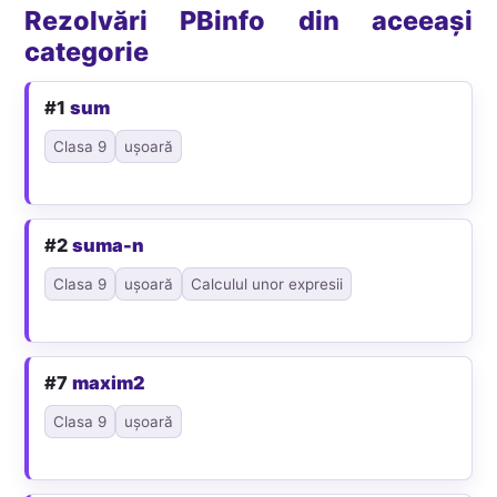
Rezolvări PBinfo din aceeași
categorie
#1
sum
Clasa 9
ușoară
#2
suma-n
Clasa 9
ușoară
Calculul unor expresii
#7
maxim2
Clasa 9
ușoară