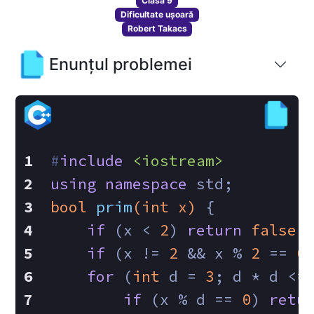
Clasa 9
Dificultate ușoară
Robert Takacs
Enunțul problemei
#
include
<iostream>
using
namespace
 std;
bool
prim
(
int
 x)
{
if
 (x < 
2
) 
return
false
;
if
 (x != 
2
 && x % 
2
 == 
0
for
 (
int
 d = 
3
; d * d <=
if
 (x % d == 
0
) 
retu