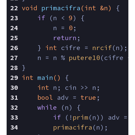
void
primacifra
(
int
 &n)
{
if
 (n < 
9
) {
        n = 
0
;
return
;
    } 
int
 cifre = 
nrcif
(n);
    n = n % 
putere10
(cifre -
}
int
main
()
{
int
 n; cin >> n;
bool
 adv = 
true
;
while
 (n) {
if
 (!
prim
(n)) adv = 
primacifra
(n);