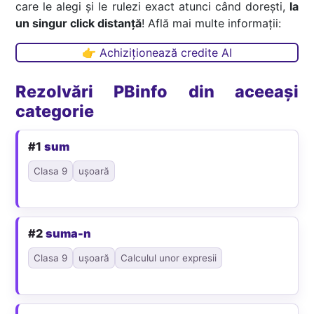
care le alegi și le rulezi exact atunci când dorești,
la
un singur click distanță
! Află mai multe informații:
👉 Achiziționează credite AI
Rezolvări PBinfo din aceeași
categorie
#1
sum
Clasa 9
ușoară
#2
suma-n
Clasa 9
ușoară
Calculul unor expresii