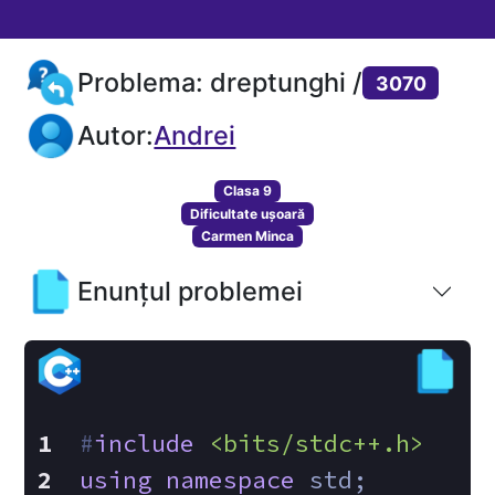
Problema: dreptunghi /
3070
Autor:
Andrei
Clasa 9
Dificultate ușoară
Carmen Minca
Enunțul problemei
#
include
<bits/stdc++.h>
using
namespace
 std;