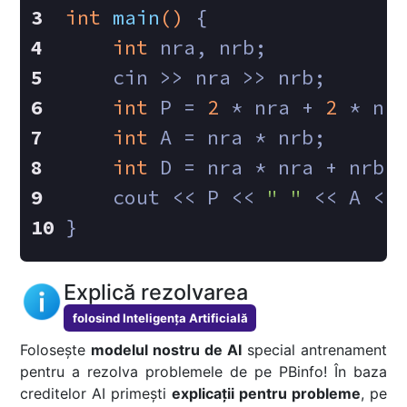
int
main
()
{
int
 nra, nrb;
    cin >> nra >> nrb;
int
 P = 
2
 * nra + 
2
 * nr
int
 A = nra * nrb;
int
 D = nra * nra + nrb 
    cout << P << 
" "
 << A <<
}
Explică rezolvarea
folosind Inteligența Artificială
Folosește
modelul nostru de AI
special antrenament
pentru a rezolva problemele de pe PBinfo! În baza
creditelor AI primești
explicații pentru probleme
, pe