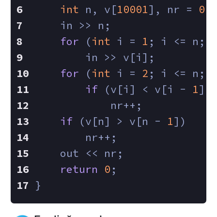
int
 n, v[
10001
], nr = 
0
;
    in >> n;
for
 (
int
 i = 
1
; i <= n; 
        in >> v[i];
for
 (
int
 i = 
2
; i <= n; 
if
 (v[i] < v[i - 
1
])
            nr++;
if
 (v[n] > v[n - 
1
])
        nr++;
    out << nr;
return
0
;
}