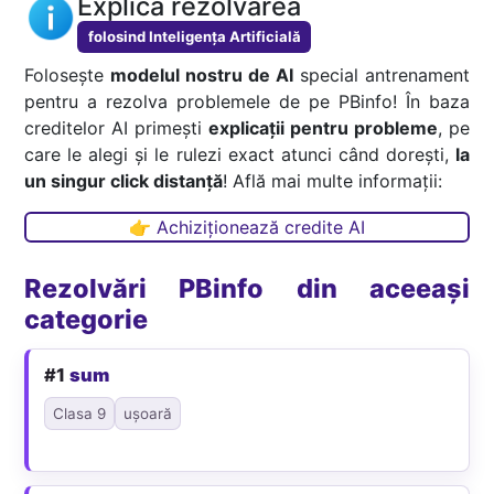
Explică rezolvarea
folosind Inteligența Artificială
Folosește
modelul nostru de AI
special antrenament
pentru a rezolva problemele de pe PBinfo! În baza
creditelor AI primești
explicații pentru probleme
, pe
care le alegi și le rulezi exact atunci când dorești,
la
un singur click distanță
! Află mai multe informații:
👉 Achiziționează credite AI
Rezolvări PBinfo din aceeași
categorie
#1
sum
Clasa 9
ușoară