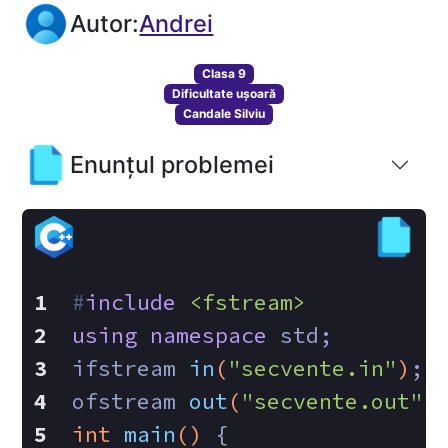
Autor:
Andrei
Clasa 9
Dificultate ușoară
Candale Silviu
Enunțul problemei
#
include
<fstream>
using
namespace
 std;
ifstream 
in
(
"secvente.in"
)
;
ofstream 
out
(
"secvente.out"
)
int
main
()
{