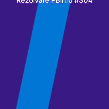
Rezolvare PBinfo #304