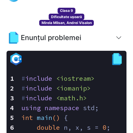
Clasa 9
Dificultate ușoară
Mirela Mlisan, Andrei Visalon
Enunțul problemei
#
include
<iostream>
#
include
<iomanip>
#
include
<math.h>
using
namespace
 std;
int
main
()
{
double
 n, x, s = 
0
;