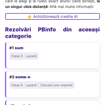
care le alegi și le rulezi exact atunci când dorești,
la
un singur click distanță
! Află mai multe informații:
👉 Achiziționează credite AI
Rezolvări PBinfo din aceeași
categorie
#1
sum
Clasa 9
ușoară
#2
suma-n
Clasa 9
ușoară
Calculul unor expresii