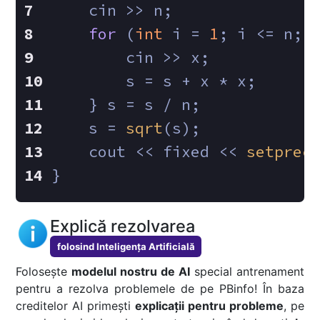
    cin >> n;
for
 (
int
 i = 
1
; i <= n; 
        cin >> x;
        s = s + x * x;
    } s = s / n;
    s = 
sqrt
(s);
    cout << fixed << 
setprec
}
Explică rezolvarea
folosind Inteligența Artificială
Folosește
modelul nostru de AI
special antrenament
pentru a rezolva problemele de pe PBinfo! În baza
creditelor AI primești
explicații pentru probleme
, pe