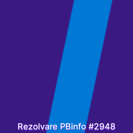
Rezolvare PBinfo #2948