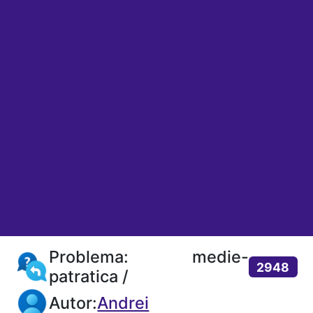
Problema: medie-
2948
patratica /
Autor:
Andrei