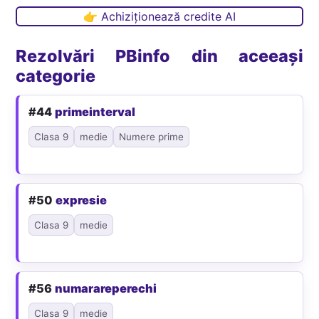
👉 Achiziționează credite AI
Rezolvări PBinfo din aceeași
categorie
#44
primeinterval
Clasa 9
medie
Numere prime
#50
expresie
Clasa 9
medie
#56
numarareperechi
Clasa 9
medie