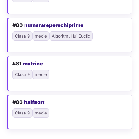
#80
numarareperechiprime
Clasa 9
medie
Algoritmul lui Euclid
#81
matrice
Clasa 9
medie
#86
halfsort
Clasa 9
medie