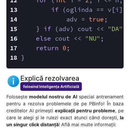
for
 (
int
 i = 
2
; i <= n; 
if
 (oglinda == v[i])
            adv = 
true
;
    } 
if
 (adv) cout << 
"DA"
;
else
 cout << 
"NU"
;
return
0
;
}
Explică rezolvarea
folosind Inteligența Artificială
Folosește
modelul nostru de AI
special antrenament
pentru a rezolva problemele de pe PBinfo! În baza
creditelor AI primești
explicații pentru probleme
, pe
care le alegi și le rulezi exact atunci când dorești,
la
un singur click distanță
! Află mai multe informații: