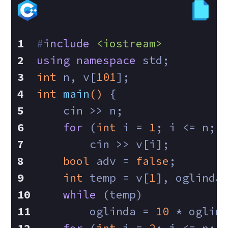
#
include
<iostream>
using
namespace
 std;
int
 n, v[
101
];
int
main
()
{
    cin >> n;
for
 (
int
 i = 
1
; i <= n; 
        cin >> v[i];
bool
 adv = 
false
;
int
 temp = v[
1
], oglinda
while
 (temp)
        oglinda = 
10
 * oglin