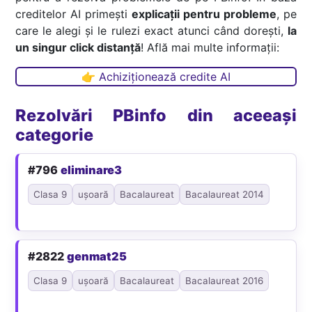
creditelor AI primești
explicații pentru probleme
, pe
care le alegi și le rulezi exact atunci când dorești,
la
un singur click distanță
! Află mai multe informații:
👉 Achiziționează credite AI
Rezolvări PBinfo din aceeași
categorie
#796
eliminare3
Clasa 9
ușoară
Bacalaureat
Bacalaureat 2014
#2822
genmat25
Clasa 9
ușoară
Bacalaureat
Bacalaureat 2016