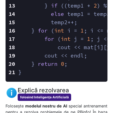
        } 
if
 ((temp1 + 
2
) % 
else
 temp1 = temp1
          temp2++;
    } 
for
 (
int
 i = 
1
; i <= n
for
 (
int
 j = 
1
; j <=
            cout << mat[i][j
        cout << endl;
    } 
return
0
;
}
Explică rezolvarea
folosind Inteligența Artificială
Folosește
modelul nostru de AI
special antrenament
pentru a rezolva problemele de pe PBinfo! În baza