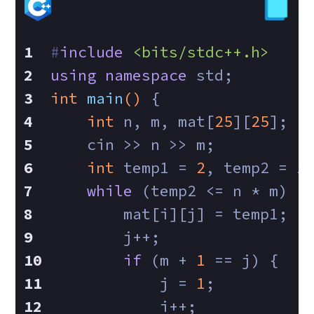
#
include
<bits/stdc++.h>
using
namespace
 std;
int
main
()
{
int
 n, m, mat[
25
][
25
];
    cin >> n >> m;
int
 temp1 = 
2
, temp2 = 
1
while
 (temp2 <= n * m) {
        mat[i][j] = temp1;
        j++;
if
 (m + 
1
 == j) {
            j = 
1
;
            i++;