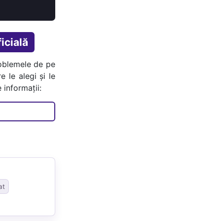
icială
oblemele de pe
e le alegi și le
 informații:
at