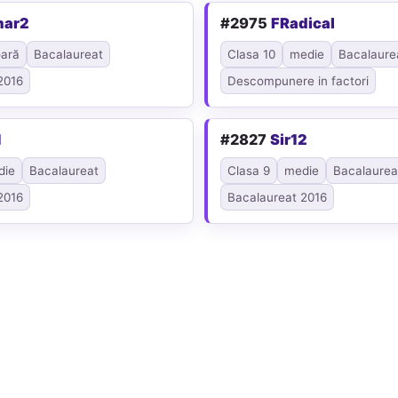
nar2
#2975
FRadical
ară
Bacalaureat
Clasa 10
medie
Bacalaure
2016
Descompunere in factori
1
#2827
Sir12
die
Bacalaureat
Clasa 9
medie
Bacalaurea
2016
Bacalaureat 2016