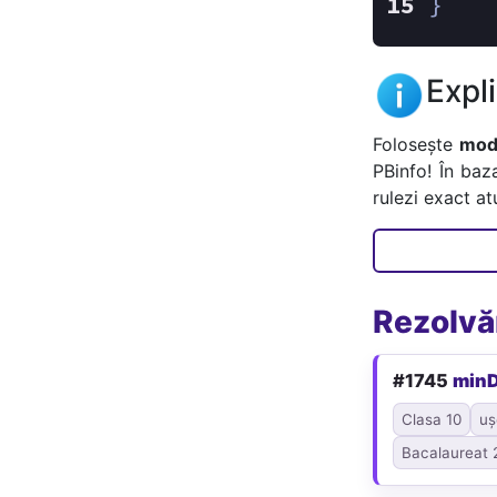
}
Expl
Folosește
mode
PBinfo! În baz
rulezi exact a
Rezolvăr
#1745
minD
Clasa 10
uș
Bacalaureat 