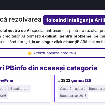
ică rezolvarea
folosind Inteligența Artif
lul nostru de AI
special antrenament pentru a rezolva pr
a creditelor AI primești
explicații pentru probleme
, pe car
tunci când dorești,
la un singur click distanță
! Află mai multe
👉 Achiziționează credite AI
i PBinfo din aceeași categorie
ivPrim
#2822
genmat25
oară
Bacalaureat
Clasa 9
ușoară
Bacalaure
2016
Bacalaureat 2016