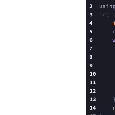
usin
int
    
    
    
    
    