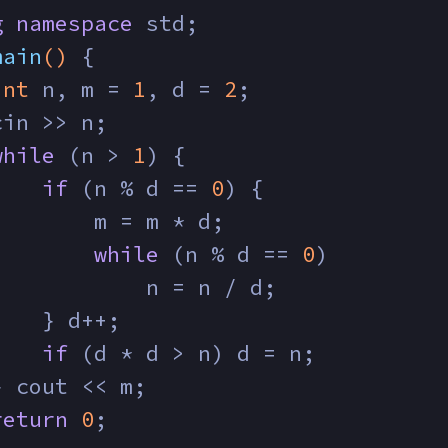
g
namespace
 std;
main
()
{
int
 n, m = 
1
, d = 
2
;
cin >> n;
while
 (n > 
1
) {
if
 (n % d == 
0
) {
        m = m * d;
while
 (n % d == 
0
)
            n = n / d;
    } d++;
if
 (d * d > n) d = n;
} cout << m;
return
0
;