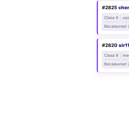
#2825
che
Clasa 9
ușo
Bacalaureat 
#2820
sir1
Clasa 9
me
Bacalaureat 