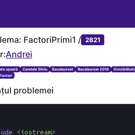
lema: FactoriPrimi1 /
2821
r:
Andrei
tate ușoară
Candale Silviu
Bacalaureat
Bacalaureat 2016
Divizibilitat
factori
țul problemei
lude
<iostream>