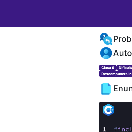
Prob
Auto
Clasa 9
Dificul
Descompunere in 
Enun
#
inc