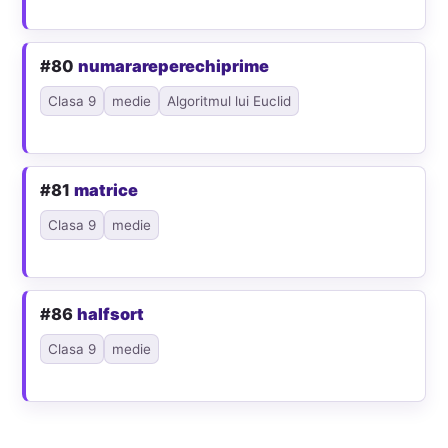
#80
numarareperechiprime
Clasa 9
medie
Algoritmul lui Euclid
#81
matrice
Clasa 9
medie
#86
halfsort
Clasa 9
medie