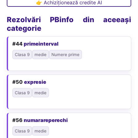
👉 Achiziționează credite AI
Rezolvări PBinfo din aceeași
categorie
#44
primeinterval
Clasa 9
medie
Numere prime
#50
expresie
Clasa 9
medie
#56
numarareperechi
Clasa 9
medie