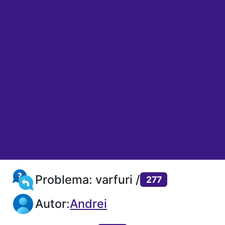
Problema: varfuri /
277
Autor:
Andrei