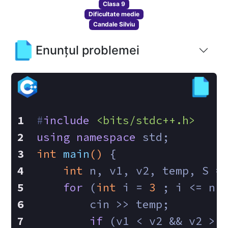
Clasa 9
Dificultate medie
Candale Silviu
Enunțul problemei
#
include
<bits/stdc++.h>
using
namespace
 std;
int
main
()
{
int
 n, v1, v2, temp, S =
for
 (
int
 i = 
3
 ; i <= n;
        cin >> temp;
if
 (v1 < v2 && v2 > 