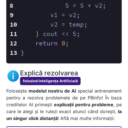
            S = S + v2;
        v1 = v2;
        v2 = temp;
    } cout << S;
return
0
;
}
Explică rezolvarea
folosind Inteligența Artificială
Folosește
modelul nostru de AI
special antrenament
pentru a rezolva problemele de pe PBinfo! În baza
creditelor AI primești
explicații pentru probleme
, pe
care le alegi și le rulezi exact atunci când dorești,
la
un singur click distanță
! Află mai multe informații: