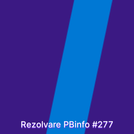
Rezolvare PBinfo #277