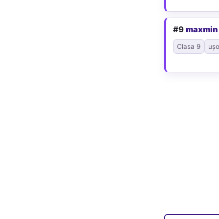
#9
maxmin
Clasa 9
ușo