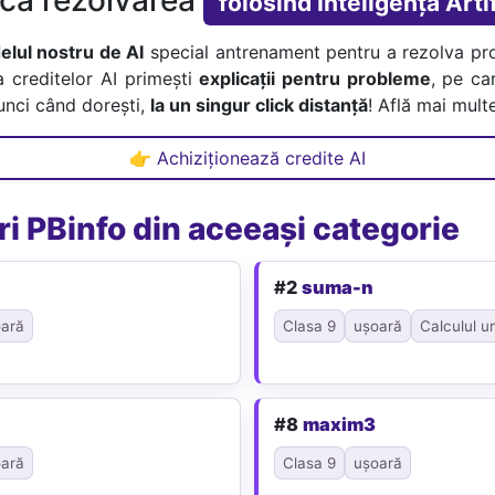
folosind Inteligența Artif
lul nostru de AI
special antrenament pentru a rezolva pr
a creditelor AI primești
explicații pentru probleme
, pe car
tunci când dorești,
la un singur click distanță
! Află mai multe
👉 Achiziționează credite AI
i PBinfo din aceeași categorie
#2
suma-n
ară
Clasa 9
ușoară
Calculul u
#8
maxim3
ară
Clasa 9
ușoară