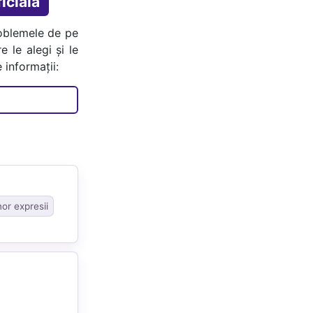
icială
oblemele de pe
e le alegi și le
 informații:
nor expresii