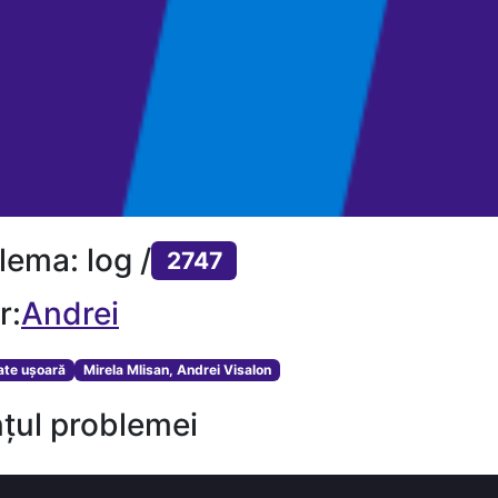
lema: log /
2747
r:
Andrei
tate ușoară
Mirela Mlisan, Andrei Visalon
țul problemei