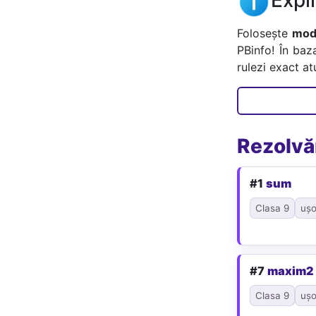
Folosește
mode
PBinfo! În baz
rulezi exact a
Rezolvăr
#1
sum
Clasa 9
ușo
#7
maxim2
Clasa 9
ușo