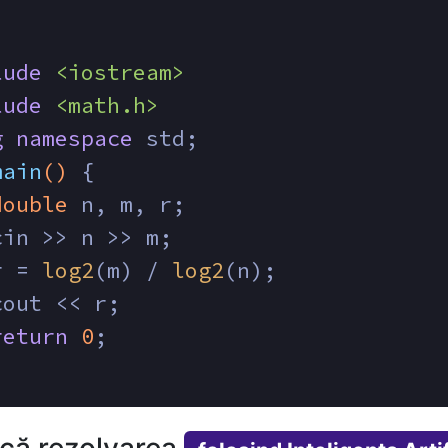
lude
<iostream>
lude
<math.h>
g
namespace
 std;
main
()
{
double
 n, m, r;
cin >> n >> m;
r = 
log2
(m) / 
log2
(n);
cout << r;
return
0
;
ică rezolvarea