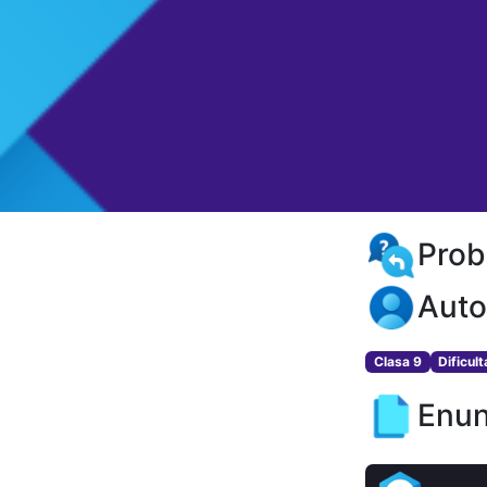
Prob
Auto
Clasa 9
Dificul
Enun