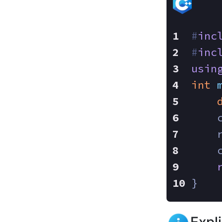
#
inc
#
inc
usin
int
    
    
    
}
Expl