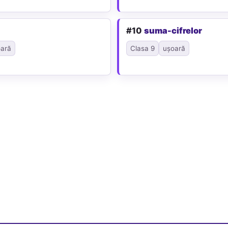
#10
suma-cifrelor
ară
Clasa 9
ușoară