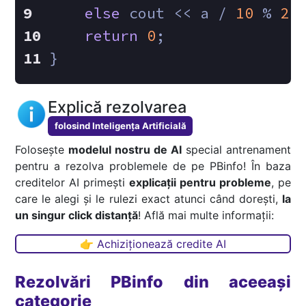
else
 cout << a / 
10
 % 
2
 
return
0
;
}
Explică rezolvarea
folosind Inteligența Artificială
Folosește
modelul nostru de AI
special antrenament
pentru a rezolva problemele de pe PBinfo! În baza
creditelor AI primești
explicații pentru probleme
, pe
care le alegi și le rulezi exact atunci când dorești,
la
un singur click distanță
! Află mai multe informații:
👉 Achiziționează credite AI
Rezolvări PBinfo din aceeași
categorie