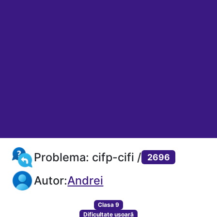
Problema: cifp-cifi /
2696
Autor:
Andrei
Clasa 9
Dificultate ușoară