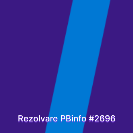
Rezolvare PBinfo #2696