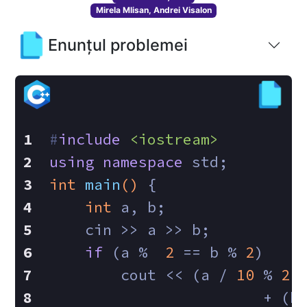
Mirela Mlisan, Andrei Visalon
Enunțul problemei
#
include
<iostream>
using
namespace
 std;
int
main
()
{
int
 a, b;
    cin >> a >> b;
if
 (a %  
2
 == b % 
2
)
        cout << (a / 
10
 % 
2
 
        		+