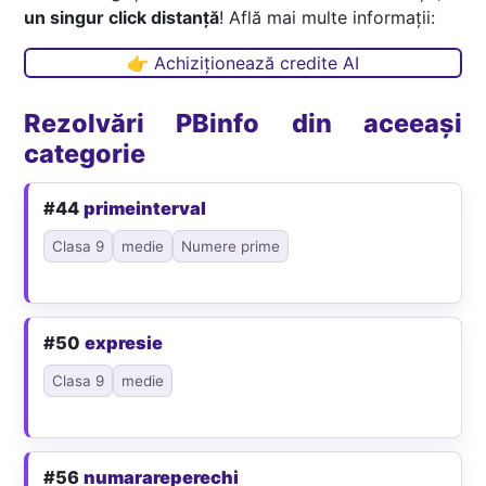
un singur click distanță
! Află mai multe informații:
👉 Achiziționează credite AI
Rezolvări PBinfo din aceeași
categorie
#44
primeinterval
Clasa 9
medie
Numere prime
#50
expresie
Clasa 9
medie
#56
numarareperechi