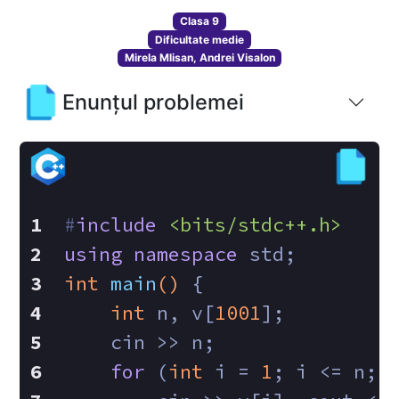
Clasa 9
Dificultate medie
Mirela Mlisan, Andrei Visalon
Enunțul problemei
#
include
<bits/stdc++.h>
using
namespace
 std;
int
main
()
{
int
 n, v[
1001
];
    cin >> n;
for
 (
int
 i = 
1
; i <= n; 