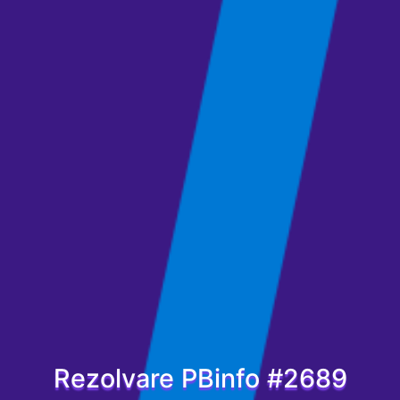
Rezolvare PBinfo #2689