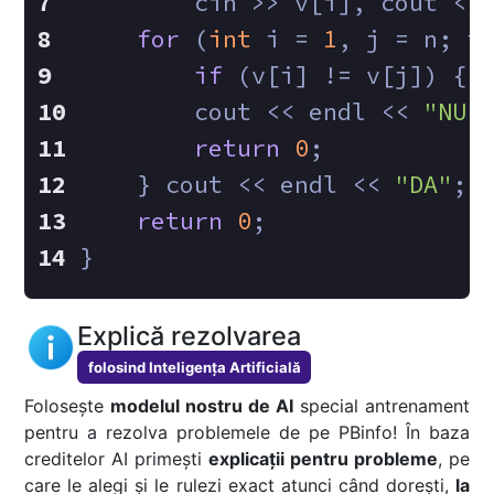
        cin >> v[i], cout <<
for
 (
int
 i = 
1
, j = n; i
if
 (v[i] != v[j]) {
        cout << endl << 
"NU"
return
0
;
    } cout << endl << 
"DA"
;
return
0
;
}
Explică rezolvarea
folosind Inteligența Artificială
Folosește
modelul nostru de AI
special antrenament
pentru a rezolva problemele de pe PBinfo! În baza
creditelor AI primești
explicații pentru probleme
, pe
care le alegi și le rulezi exact atunci când dorești,
la