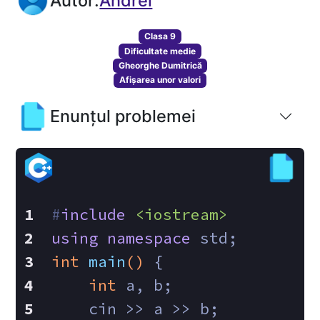
Autor:
Andrei
Clasa 9
Dificultate medie
Gheorghe Dumitrică
Afișarea unor valori
Enunțul problemei
#
include
<iostream>
using
namespace
 std;
int
main
()
{
int
 a, b;
    cin >> a >> b;