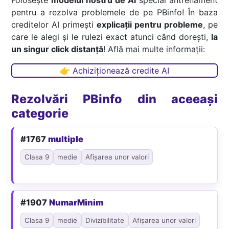
pentru a rezolva problemele de pe PBinfo! În baza
creditelor AI primești
explicații pentru probleme
, pe
care le alegi și le rulezi exact atunci când dorești,
la
un singur click distanță
! Află mai multe informații:
👉 Achiziționează credite AI
Rezolvări PBinfo din aceeași
categorie
#1767
multiple
Clasa 9
medie
Afișarea unor valori
#1907
NumarMinim
Clasa 9
medie
Divizibilitate
Afișarea unor valori