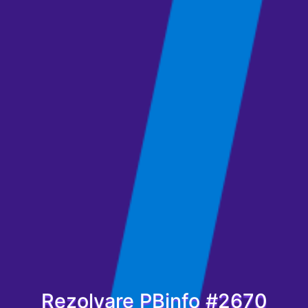
Rezolvare PBinfo #2670