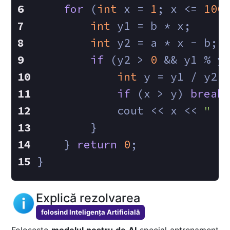
for
 (
int
 x = 
1
; x <= 
100
int
 y1 = b * x;
int
 y2 = a * x - b;
if
 (y2 > 
0
 && y1 % y
int
 y = y1 / y2;
if
 (x > y) 
break
            cout << x << 
" "
        }
    } 
return
0
;
}
Explică rezolvarea
folosind Inteligența Artificială
Folosește
modelul nostru de AI
special antrenament