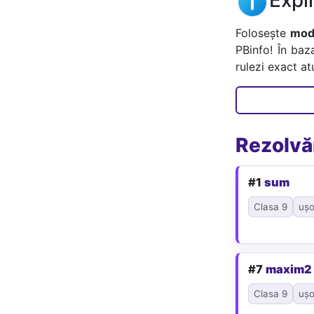
Folosește
mode
PBinfo! În baz
rulezi exact a
Rezolvăr
#1
sum
Clasa 9
ușo
#7
maxim2
Clasa 9
ușo