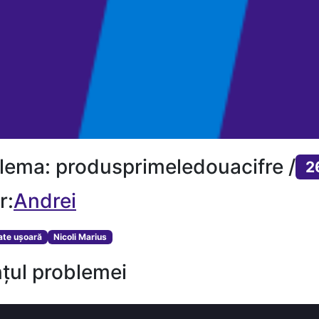
lema: produsprimeledouacifre /
2
r:
Andrei
tate ușoară
Nicoli Marius
țul problemei