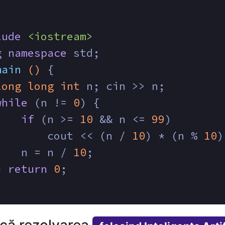
lude
<iostream>
g
namespace
 std;
main
()
{
long
long
int
 n; cin >> n;
while
 (n != 
0
) {
if
 (n >= 
10
 && n <= 
99
)
        cout << (n / 
10
) * (n % 
10
)
    n = n / 
10
;
} 
return
0
;
ică rezolvarea