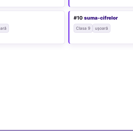
#10
suma-cifrelor
ară
Clasa 9
ușoară