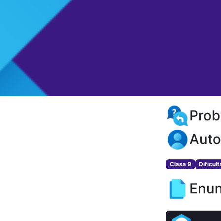
Prob
Auto
Clasa 9
Dificul
Enun