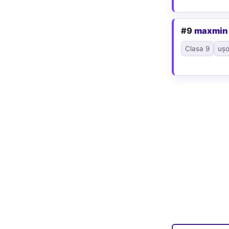
#9
maxmin
Clasa 9
ușo