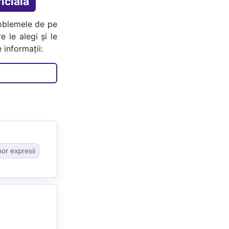
icială
oblemele de pe
e le alegi și le
 informații:
nor expresii