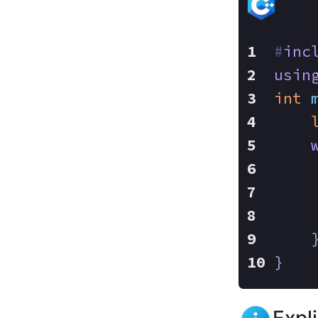
#
inc
usin
int
    
    
    
}
Expl