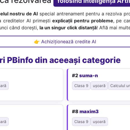
folosind Inteligența Artif
lul nostru de AI
special antrenament pentru a rezolva pr
a creditelor AI primești
explicații pentru probleme
, pe car
tunci când dorești,
la un singur click distanță
! Află mai multe
👉 Achiziționează credite AI
i PBinfo din aceeași categorie
#2
suma-n
ară
Clasa 9
ușoară
Calculul u
#8
maxim3
ară
Clasa 9
ușoară