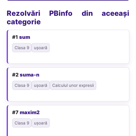
Rezolvări PBinfo din aceeași
categorie
#1
sum
Clasa 9
ușoară
#2
suma-n
Clasa 9
ușoară
Calculul unor expresii
#7
maxim2
Clasa 9
ușoară