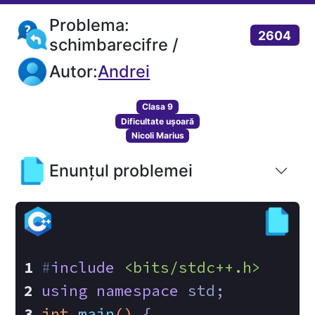
Problema:
2604
schimbarecifre /
Autor:
Andrei
Clasa 9
Dificultate ușoară
Nicoli Marius
Enunțul problemei
#
include
<bits/stdc++.h>
using
namespace
 std;
int
main
()
{