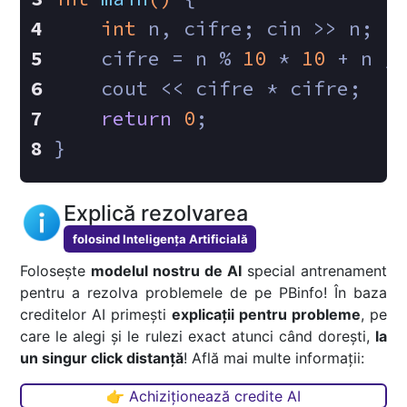
int
 n, cifre; cin >> n;
    cifre = n % 
10
 * 
10
 + n /
    cout << cifre * cifre;
return
0
;
}
Explică rezolvarea
folosind Inteligența Artificială
Folosește
modelul nostru de AI
special antrenament
pentru a rezolva problemele de pe PBinfo! În baza
creditelor AI primești
explicații pentru probleme
, pe
care le alegi și le rulezi exact atunci când dorești,
la
un singur click distanță
! Află mai multe informații:
👉 Achiziționează credite AI