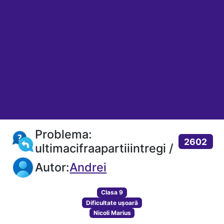
Problema:
2602
ultimacifraapartiiintregi /
Autor:
Andrei
Clasa 9
Dificultate ușoară
Nicoli Marius