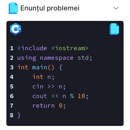
Enunțul problemei
#
include
<iostream>
using
namespace
 std;
int
main
()
{
int
 n;
    cin >> n;
    cout << n % 
10
;
return
0
;
}