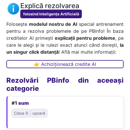
Explică rezolvarea
folosind Inteligența Artificială
Folosește
modelul nostru de AI
special antrenament
pentru a rezolva problemele de pe PBinfo! În baza
creditelor AI primești
explicații pentru probleme
, pe
care le alegi și le rulezi exact atunci când dorești,
la
un singur click distanță
! Află mai multe informații:
👉 Achiziționează credite AI
Rezolvări PBinfo din aceeași
categorie
#1
sum
Clasa 9
ușoară