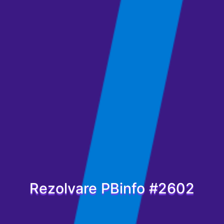
Rezolvare PBinfo #2602