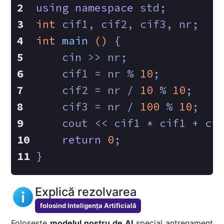
using
namespace
 std;
int
 cif1, cif2, cif3, nr;
int
main
()
{
    cin >> nr;
    cif1 = nr % 
10
;
    cif2 = nr / 
10
 % 
10
;
    cif3 = nr / 
100
 % 
10
;
    cout << cif1 * cif1 + ci
return
0
;
}
Explică rezolvarea
folosind Inteligența Artificială
Folosește
modelul nostru de AI
special antrenament