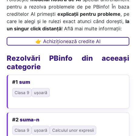
pentru a rezolva problemele de pe PBinfo! În baza
creditelor AI primești
explicații pentru probleme
, pe
care le alegi și le rulezi exact atunci când dorești,
la
un singur click distanță
! Află mai multe informații:
👉 Achiziționează credite AI
Rezolvări PBinfo din aceeași
categorie
#1
sum
Clasa 9
ușoară
#2
suma-n
Clasa 9
ușoară
Calculul unor expresii