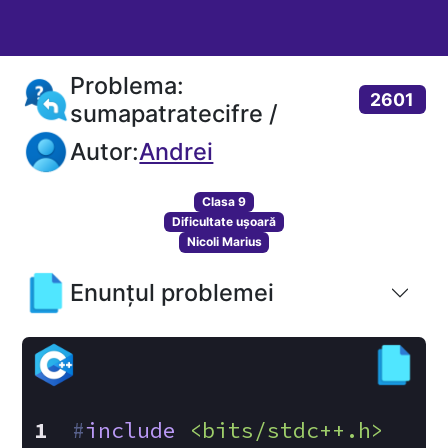
Problema:
2601
sumapatratecifre /
Autor:
Andrei
Clasa 9
Dificultate ușoară
Nicoli Marius
Enunțul problemei
#
include
<bits/stdc++.h>