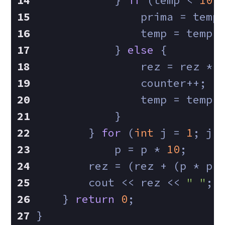
            } 
if
 (temp < 
10
)
                prima = temp
                temp = temp 
            } 
else
 {
                rez = rez * 
                counter++;
                temp = temp 
            }
        } 
for
 (
int
 j = 
1
; j 
            p = p * 
10
;
        rez = (rez + (p * pr
        cout << rez << 
" "
;
    } 
return
0
;
}