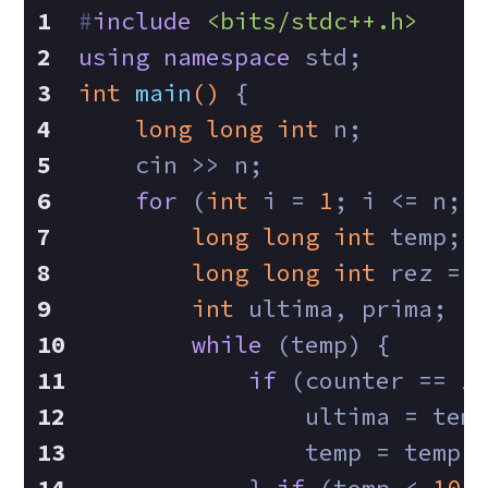
#
include
<bits/stdc++.h>
using
namespace
 std;
int
main
()
{
long
long
int
 n;
    cin >> n;
for
 (
int
 i = 
1
; i <= n; 
long
long
int
 temp; 
long
long
int
 rez = 
int
 ultima, prima;
while
 (temp) {
if
 (counter == 
1
                ultima = tem
            	temp = temp