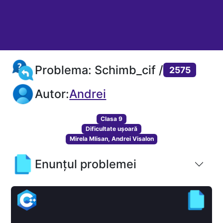
Problema: Schimb_cif /
2575
Autor:
Andrei
Clasa 9
Dificultate ușoară
Mirela Mlisan, Andrei Visalon
Enunțul problemei