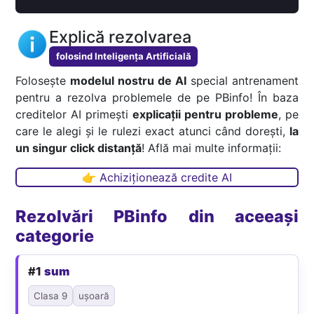
Explică rezolvarea
folosind Inteligența Artificială
Folosește
modelul nostru de AI
special antrenament
pentru a rezolva problemele de pe PBinfo! În baza
creditelor AI primești
explicații pentru probleme
, pe
care le alegi și le rulezi exact atunci când dorești,
la
un singur click distanță
! Află mai multe informații:
👉 Achiziționează credite AI
Rezolvări PBinfo din aceeași
categorie
#1
sum
Clasa 9
ușoară