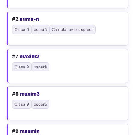
#2
suma-n
Clasa 9
ușoară
Calculul unor expresii
#7
maxim2
Clasa 9
ușoară
#8
maxim3
Clasa 9
ușoară
#9
maxmin