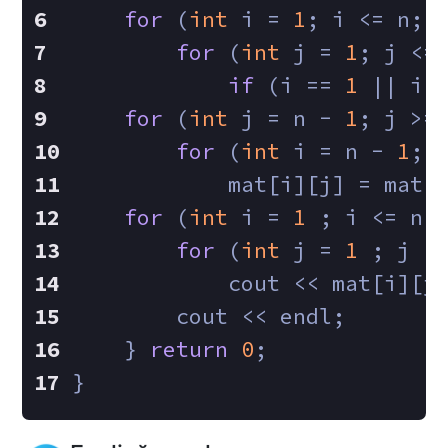
for
 (
int
 i = 
1
; i <= n; 
for
 (
int
 j = 
1
; j <=
if
 (i == 
1
 || i 
for
 (
int
 j = n - 
1
; j >=
for
 (
int
 i = n - 
1
; 
            mat[i][j] = mat[
for
 (
int
 i = 
1
 ; i <= n 
for
 (
int
 j = 
1
 ; j <
            cout << mat[i][j
        cout << endl;
    } 
return
0
;
}