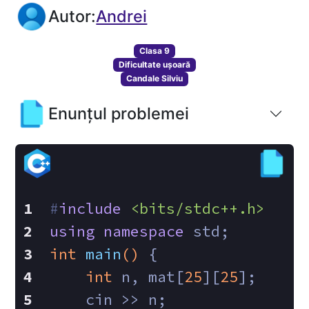
Autor:
Andrei
Clasa 9
Dificultate ușoară
Candale Silviu
Enunțul problemei
#
include
<bits/stdc++.h>
using
namespace
 std;
int
main
()
{
int
 n, mat[
25
][
25
];
    cin >> n;