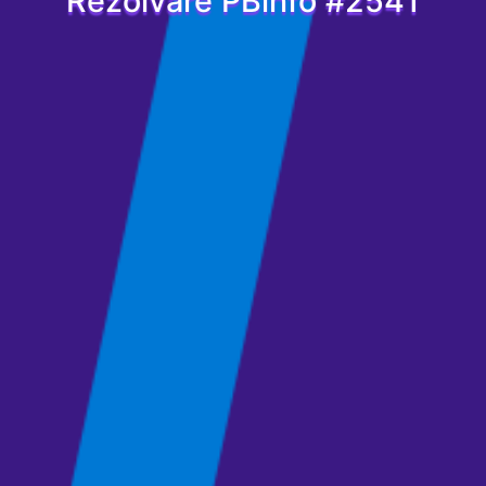
Rezolvare PBinfo #2541