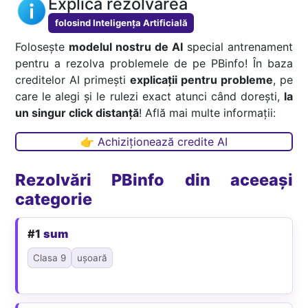
Explică rezolvarea
folosind Inteligența Artificială
Folosește
modelul nostru de AI
special antrenament
pentru a rezolva problemele de pe PBinfo! În baza
creditelor AI primești
explicații pentru probleme
, pe
care le alegi și le rulezi exact atunci când dorești,
la
un singur click distanță
! Află mai multe informații:
👉 Achiziționează credite AI
Rezolvări PBinfo din aceeași
categorie
#1
sum
Clasa 9
ușoară