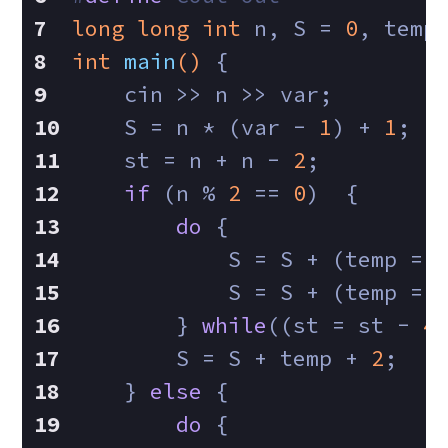
long
long
int
 n, S = 
0
, temp
int
main
()
{
    cin >> n >> var;
    S = n * (var - 
1
) + 
1
;
    st = n + n - 
2
;
if
 (n % 
2
 == 
0
)  {
do
 {
            S = S + (temp = 
            S = S + (temp = 
        } 
while
((st = st - 
4
        S = S + temp + 
2
;
    } 
else
 {
do
 {