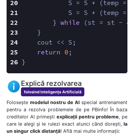
            S = S + (temp = 
            S = S + (temp = 
        } 
while
 (st = st - 
4
    }
    cout << S;
return
0
;
}
Explică rezolvarea
folosind Inteligența Artificială
Folosește
modelul nostru de AI
special antrenament
pentru a rezolva problemele de pe PBinfo! În baza
creditelor AI primești
explicații pentru probleme
, pe
care le alegi și le rulezi exact atunci când dorești,
la
un singur click distanță
! Află mai multe informații: