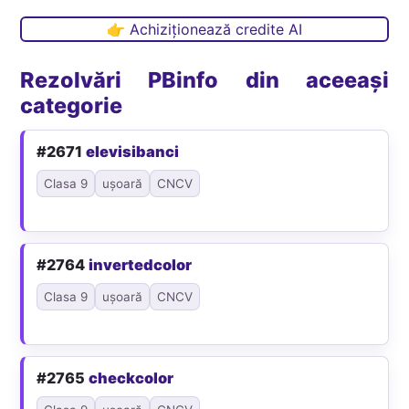
👉 Achiziționează credite AI
Rezolvări PBinfo din aceeași
categorie
#2671
elevisibanci
Clasa 9
ușoară
CNCV
#2764
invertedcolor
Clasa 9
ușoară
CNCV
#2765
checkcolor