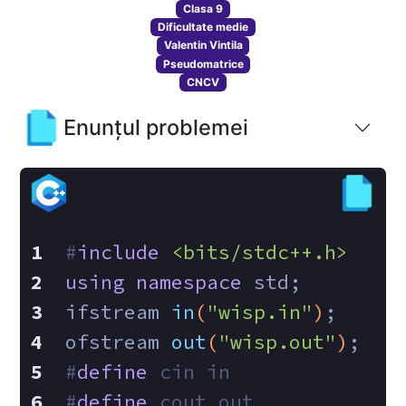
Clasa 9
Dificultate medie
Valentin Vintila
Pseudomatrice
CNCV
Enunțul problemei
#
include
<bits/stdc++.h>
using
namespace
 std;
ifstream 
in
(
"wisp.in"
)
;
ofstream 
out
(
"wisp.out"
)
;
#
define
 cin in
#
define
 cout out