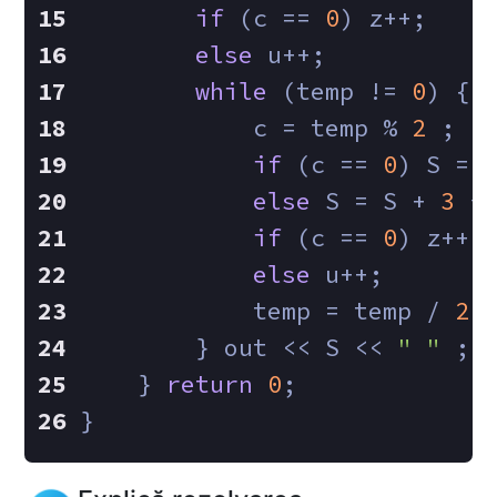
if
 (c == 
0
) z++;
else
 u++;
while
 (temp != 
0
) {
            c = temp % 
2
 ;
if
 (c == 
0
) S = 
else
 S = S + 
3
 *
if
 (c == 
0
) z++;
else
 u++;
            temp = temp / 
2
 
        } out << S << 
" "
 ;
    } 
return
0
;
}