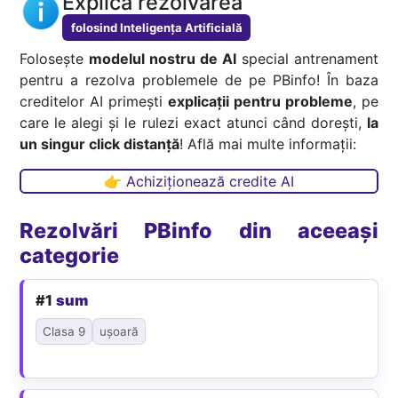
Explică rezolvarea
folosind Inteligența Artificială
Folosește
modelul nostru de AI
special antrenament
pentru a rezolva problemele de pe PBinfo! În baza
creditelor AI primești
explicații pentru probleme
, pe
care le alegi și le rulezi exact atunci când dorești,
la
un singur click distanță
! Află mai multe informații:
👉 Achiziționează credite AI
Rezolvări PBinfo din aceeași
categorie
#1
sum
Clasa 9
ușoară