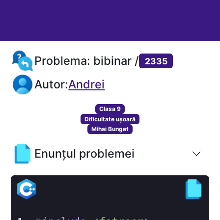
Problema: bibinar /
2335
Autor:
Andrei
Clasa 9
Dificultate ușoară
Mihai Bunget
Enunțul problemei