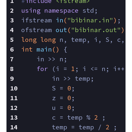
#
include
<fstream>
using
namespace
 std;
ifstream 
in
(
"bibinar.in"
)
;
ofstream 
out
(
"bibinar.out"
)
;
long
long
 n, temp, i, S, c, 
int
main
()
{
    in >> n;
for
 (i = 
1
; i <= n; i++)
        in >> temp;
        S = 
0
;
        z = 
0
;
        u = 
0
;
        c = temp % 
2
 ;
        temp = temp / 
2
 ;