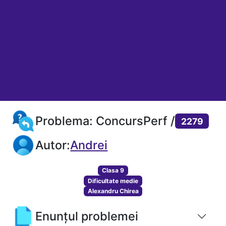
Problema: ConcursPerf /
2279
Autor:
Andrei
Clasa 9
Dificultate medie
Alexandru Chirea
Enunțul problemei