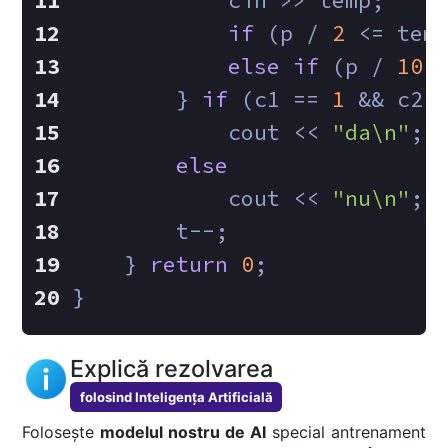
            cin >> temp;
if
 (p / 
2
 <= tem
else
if
 (p / 
10
 
        } 
if
 (c1 == 
1
 && c2 
            cout << 
"da\n"
;
else
            cout << 
"nu\n"
;
        t--;
    } 
return
0
;
}
Explică rezolvarea
folosind Inteligența Artificială
Folosește
modelul nostru de AI
special antrenament