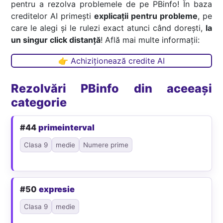
pentru a rezolva problemele de pe PBinfo! În baza
creditelor AI primești
explicații pentru probleme
, pe
care le alegi și le rulezi exact atunci când dorești,
la
un singur click distanță
! Află mai multe informații:
👉 Achiziționează credite AI
Rezolvări PBinfo din aceeași
categorie
#44
primeinterval
Clasa 9
medie
Numere prime
#50
expresie
Clasa 9
medie