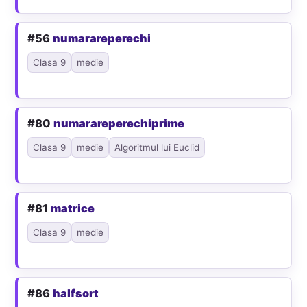
#56
numarareperechi
Clasa 9
medie
#80
numarareperechiprime
Clasa 9
medie
Algoritmul lui Euclid
#81
matrice
Clasa 9
medie
#86
halfsort