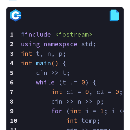
#
include
<iostream>
using
namespace
 std;
int
 t, n, p;
int
main
()
{
    cin >> t;
while
 (t != 
0
) {
int
 c1 = 
0
, c2 = 
0
;
        cin >> n >> p;
for
 (
int
 i = 
1
; i <=
int
 temp;