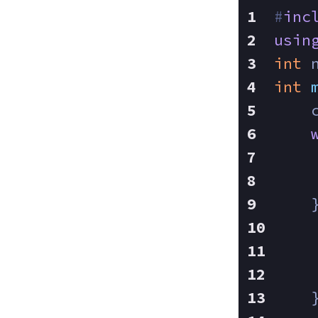
#
inc
usin
int
 
int
    
    
    
    
    
    
    