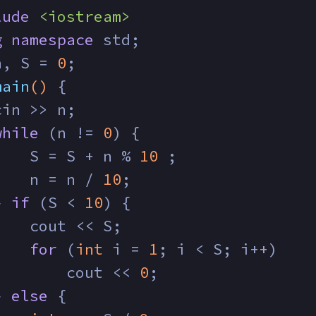
lude
<iostream>
g
namespace
 std;
n, S = 
0
;
main
()
{
cin >> n;
while
 (n != 
0
) {
    S = S + n % 
10
 ;
    n = n / 
10
;
} 
if
 (S < 
10
) {
    cout << S;
for
 (
int
 i = 
1
; i < S; i++) 
        cout << 
0
;
} 
else
 {