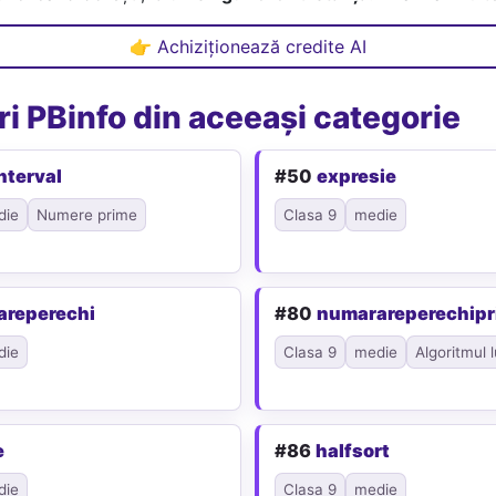
👉 Achiziționează credite AI
i PBinfo din aceeași categorie
nterval
#50
expresie
die
Numere prime
Clasa 9
medie
areperechi
#80
numarareperechip
die
Clasa 9
medie
Algoritmul l
e
#86
halfsort
die
Clasa 9
medie