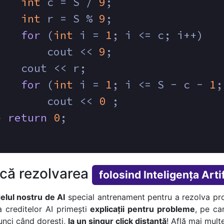
int
 c = S / 
9
;
int
 r = S % 
9
;
for
 (
int
 i = 
1
; i <= c; i++)
        cout << 
9
;
    cout << r;
for
 (
int
 i = 
1
; i <= S - c - 
1
;
        cout << 
0
 ;
} 
return
0
;
ică rezolvarea
folosind Inteligența Artif
lul nostru de AI
special antrenament pentru a rezolva pr
a creditelor AI primești
explicații pentru probleme
, pe car
tunci când dorești,
la un singur click distanță
! Află mai multe