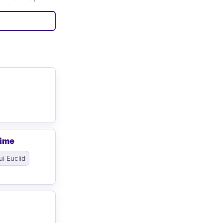
rime
ui Euclid