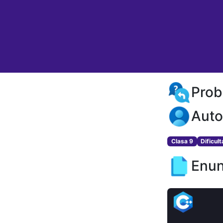
Prob
Auto
Clasa 9
Dificul
Enun