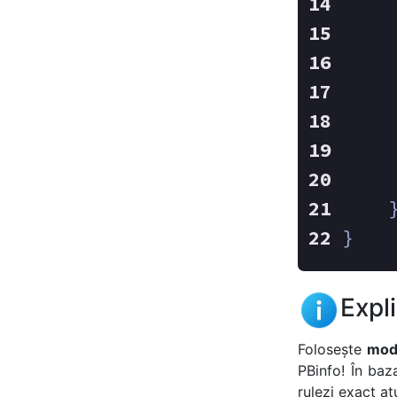
    
    
    
    
}
Expl
Folosește
mode
PBinfo! În baz
rulezi exact a