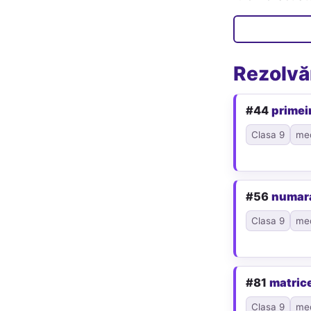
Rezolvăr
#44
primei
Clasa 9
me
#56
numar
Clasa 9
me
#81
matric
Clasa 9
me