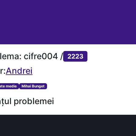
lema: cifre004 /
2223
r:
Andrei
tate medie
Mihai Bunget
țul problemei