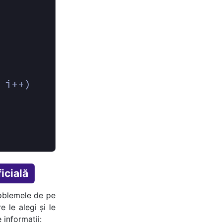
 i++)
icială
oblemele de pe
e le alegi și le
 informații: