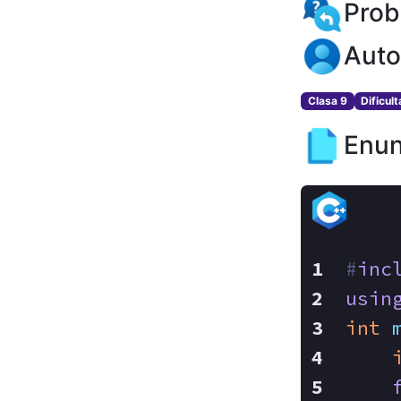
Prob
Auto
Clasa 9
Dificul
Enun
#
inc
usin
int