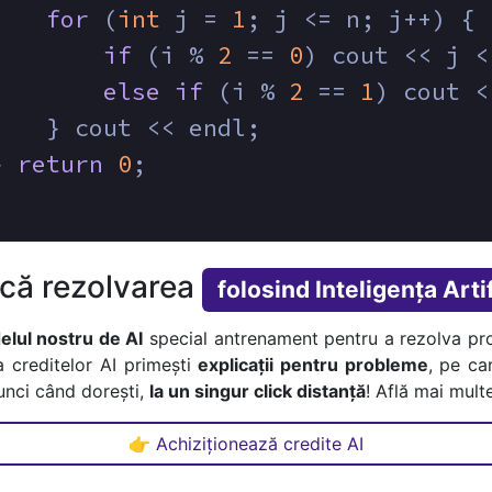
for
 (
int
 j = 
1
; j <= n; j++) {
if
 (i % 
2
 == 
0
) cout << j <
else
if
 (i % 
2
 == 
1
) cout <
    } cout << endl;
} 
return
0
;
ică rezolvarea
folosind Inteligența Artif
lul nostru de AI
special antrenament pentru a rezolva pr
a creditelor AI primești
explicații pentru probleme
, pe car
tunci când dorești,
la un singur click distanță
! Află mai multe
👉 Achiziționează credite AI