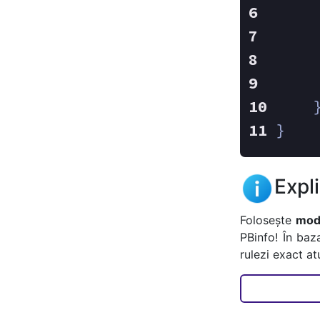
    
    
}
Expl
Folosește
mode
PBinfo! În baz
rulezi exact a