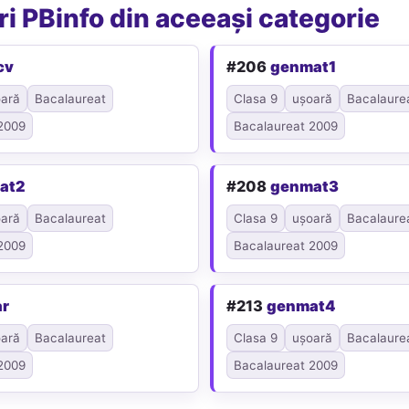
i PBinfo din aceeași categorie
cv
#206
genmat1
ară
Bacalaureat
Clasa 9
ușoară
Bacalaure
2009
Bacalaureat 2009
at2
#208
genmat3
ară
Bacalaureat
Clasa 9
ușoară
Bacalaure
2009
Bacalaureat 2009
ar
#213
genmat4
ară
Bacalaureat
Clasa 9
ușoară
Bacalaure
2009
Bacalaureat 2009