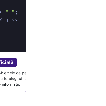
< 
" "
;
< i << 
" "
;
icială
oblemele de pe
e le alegi și le
 informații: