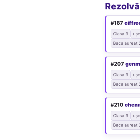
Rezolvăr
#187
ciffre
Clasa 9
ușo
Bacalaureat 
#207
genm
Clasa 9
ușo
Bacalaureat 
#210
chen
Clasa 9
ușo
Bacalaureat 