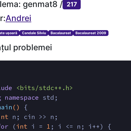
lema: genmat8 /
217
r:
Andrei
tate ușoară
Candale Silviu
Bacalaureat
Bacalaureat 2009
țul problemei
lude
<bits/stdc++.h>
g
namespace
 std;
main
()
{
int
 n; cin >> n;
for
 (
int
 i = 
1
; i <= n; i++) {