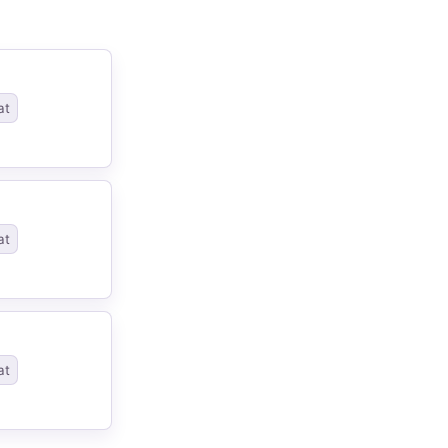
at
at
at