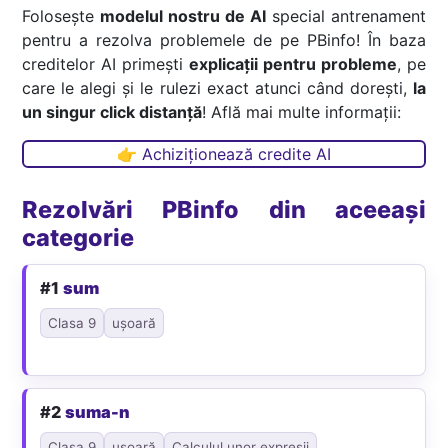
Folosește
modelul nostru de AI
special antrenament
pentru a rezolva problemele de pe PBinfo! În baza
creditelor AI primești
explicații pentru probleme
, pe
care le alegi și le rulezi exact atunci când dorești,
la
un singur click distanță
! Află mai multe informații:
👉 Achiziționează credite AI
Rezolvări PBinfo din aceeași
categorie
#1
sum
Clasa 9
ușoară
#2
suma-n
Clasa 9
ușoară
Calculul unor expresii