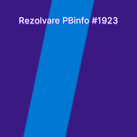
Rezolvare PBinfo #1923