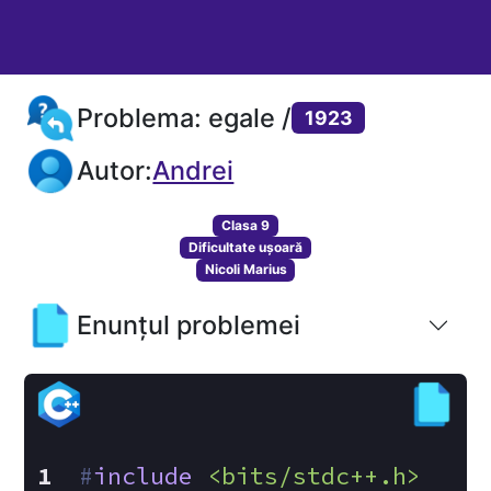
Problema: egale /
1923
Autor:
Andrei
Clasa 9
Dificultate ușoară
Nicoli Marius
Enunțul problemei
#
include
<bits/stdc++.h>