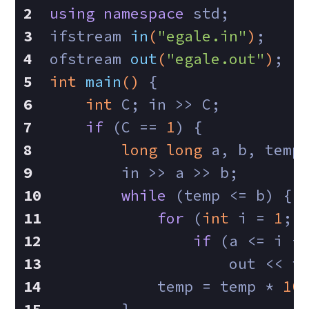
using
namespace
 std;
ifstream 
in
(
"egale.in"
)
;
ofstream 
out
(
"egale.out"
)
;
int
main
()
{
int
 C; in >> C;
if
 (C == 
1
) {
long
long
 a, b, temp
        in >> a >> b;
while
 (temp <= b) {
for
 (
int
 i = 
1
; 
if
 (a <= i *
                    out << i
            temp = temp * 
10