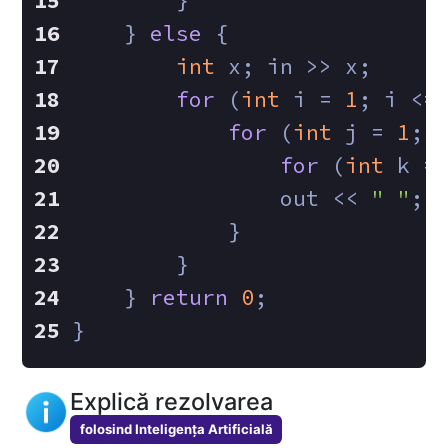
        }
    } 
else
 {
int
 x; in >> x;
for
 (
int
 i = 
1
; i <=
for
 (
int
 j = 
1
; 
for
 (
int
 k =
                out << 
" "
;
            }
        }
    } 
return
0
;
}
Explică rezolvarea
folosind Inteligența Artificială