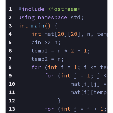
#
include
<iostream>
using
namespace
 std;
int
main
()
{
int
 mat[
20
][
20
], n, temp
    cin >> n;
    temp1 = n * 
2
 + 
1
;
    temp2 = n;
for
 (
int
 i = 
1
; i <= tem
for
 (
int
 j = 
1
; j <=
                mat[i][j] = 
                mat[i][temp1
            }
for
 (
int
 j = i + 
1
; 