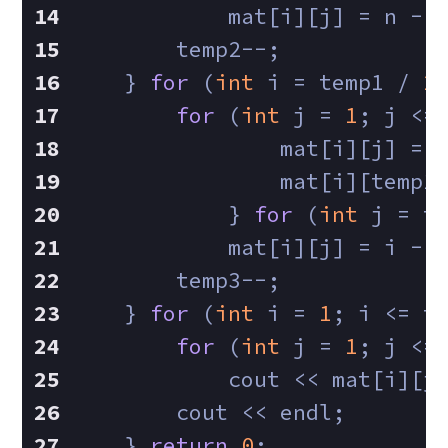
            mat[i][j] = n - 
        temp2--;
    } 
for
 (
int
 i = temp1 / 
2
for
 (
int
 j = 
1
; j <=
                mat[i][j] = 
                mat[i][temp1
            } 
for
 (
int
 j = t
            mat[i][j] = i - 
        temp3--;
    } 
for
 (
int
 i = 
1
; i <= t
for
 (
int
 j = 
1
; j <=
            cout << mat[i][j
        cout << endl;
    } 
return
0
;