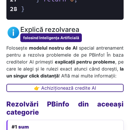
}
Explică rezolvarea
folosind Inteligența Artificială
Folosește
modelul nostru de AI
special antrenament
pentru a rezolva problemele de pe PBinfo! În baza
creditelor AI primești
explicații pentru probleme
, pe
care le alegi și le rulezi exact atunci când dorești,
la
un singur click distanță
! Află mai multe informații:
👉 Achiziționează credite AI
Rezolvări PBinfo din aceeași
categorie
#1
sum