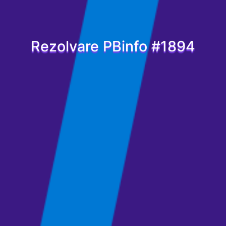
Rezolvare PBinfo #1894