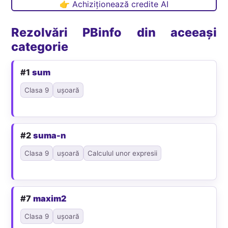
👉 Achiziționează credite AI
Rezolvări PBinfo din aceeași
categorie
#1
sum
Clasa 9
ușoară
#2
suma-n
Clasa 9
ușoară
Calculul unor expresii
#7
maxim2
Clasa 9
ușoară