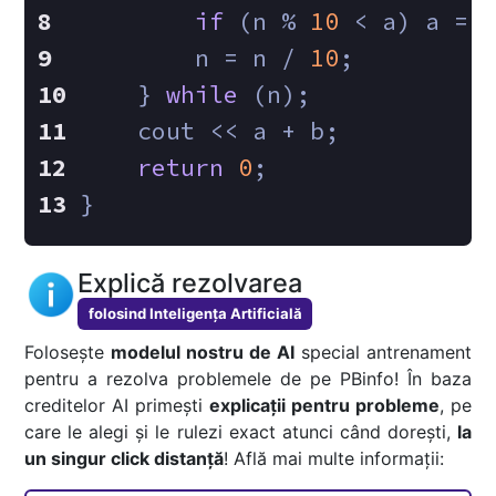
if
 (n % 
10
 < a) a = 
        n = n / 
10
;
    } 
while
 (n);
    cout << a + b;
return
0
;
}
Explică rezolvarea
folosind Inteligența Artificială
Folosește
modelul nostru de AI
special antrenament
pentru a rezolva problemele de pe PBinfo! În baza
creditelor AI primești
explicații pentru probleme
, pe
care le alegi și le rulezi exact atunci când dorești,
la
un singur click distanță
! Află mai multe informații: