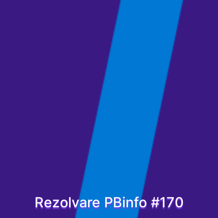
Rezolvare PBinfo #170