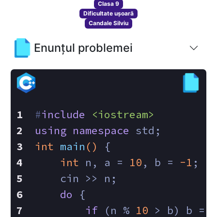
Clasa 9
Dificultate ușoară
Candale Silviu
Enunțul problemei
#
include
<iostream>
using
namespace
 std;
int
main
()
{
int
 n, a = 
10
, b = 
-1
;
    cin >> n;
do
 {
if
 (n % 
10
 > b) b = 