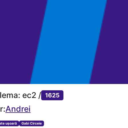
lema: ec2 /
1625
r:
Andrei
tate ușoară
Gabi Circeie