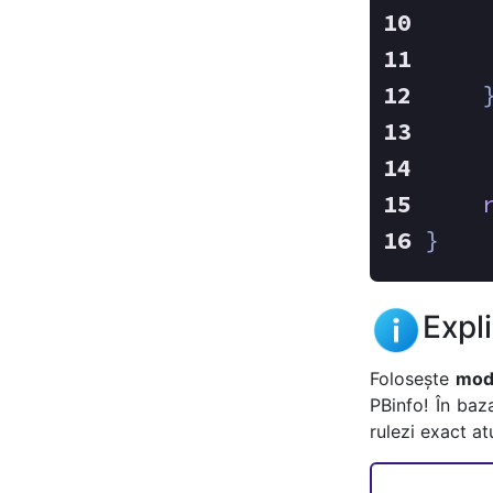
    
    
}
Expl
Folosește
mode
PBinfo! În baz
rulezi exact a