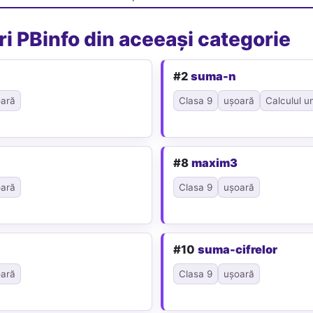
i PBinfo din aceeași categorie
#2
suma-n
ară
Clasa 9
ușoară
Calculul u
#8
maxim3
ară
Clasa 9
ușoară
#10
suma-cifrelor
ară
Clasa 9
ușoară