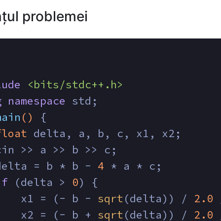
țul problemei
lude
<bits/stdc++.h>
g
namespace
 std;
main
()
{
float
 delta, a, b, c, x1, x2;
cin >> a >> b >> c;
delta = b * b - 
4
 * a * c;
if
 (delta > 
0
) {
    x1 = (- b - 
sqrt
(delta)) / 
2.0
 
    x2 = (- b + 
sqrt
(delta)) / 
2.0
 