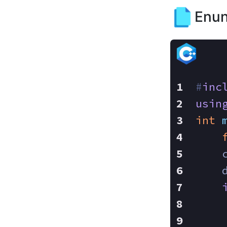
Enun
#
inc
usin
int
    
    
    
    