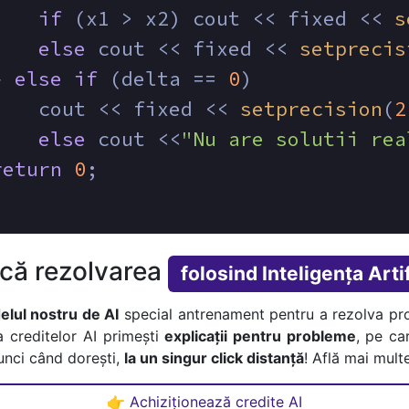
if
 (x1 > x2) cout << fixed << 
s
else
 cout << fixed << 
setprecis
} 
else
if
 (delta == 
0
)
    cout << fixed << 
setprecision
(
2
else
 cout <<
"Nu are solutii rea
return
0
;
ică rezolvarea
folosind Inteligența Artif
lul nostru de AI
special antrenament pentru a rezolva pr
a creditelor AI primești
explicații pentru probleme
, pe car
tunci când dorești,
la un singur click distanță
! Află mai multe
👉 Achiziționează credite AI