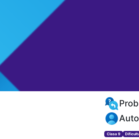
Prob
Auto
Clasa 9
Dificul