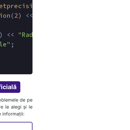
etprecision
(
2
) << x1 << 
" "
 << x2;
ion
(
2
) << x2 << 
" "
 << x1;
) << 
"Radacina dubla "
 << (- b) / 
le"
;
icială
oblemele de pe
e le alegi și le
 informații: