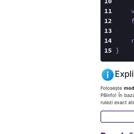
    
    
    
}
Expl
Folosește
mode
PBinfo! În baz
rulezi exact a