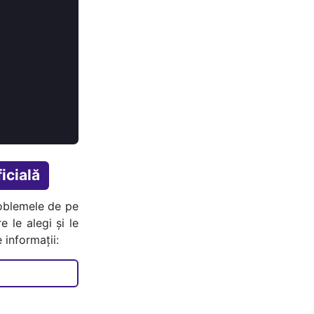
icială
oblemele de pe
e le alegi și le
 informații: