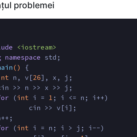
țul problemei
lude
<iostream>
g
namespace
 std;
main
()
{
int
 n, v[
26
], x, j;
cin >> n >> x >> j;
for
 (
int
 i = 
1
; i <= n; i++)
        cin >> v[i];
n++;
for
 (
int
 i = n; i > j; i--)