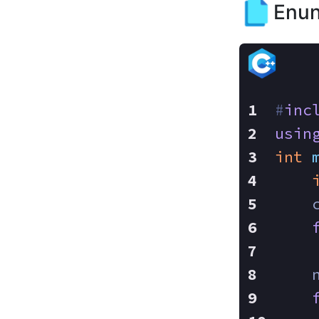
Enun
#
inc
usin
int
    
    
    