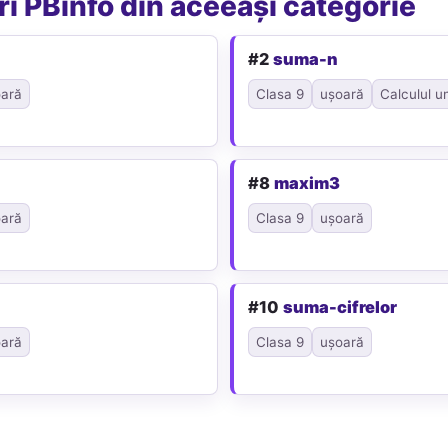
i PBinfo din aceeași categorie
#2
suma-n
ară
Clasa 9
ușoară
Calculul u
#8
maxim3
ară
Clasa 9
ușoară
#10
suma-cifrelor
ară
Clasa 9
ușoară