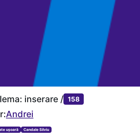
lema: inserare /
158
r:
Andrei
tate ușoară
Candale Silviu