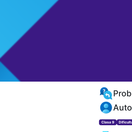
Prob
Auto
Clasa 9
Dificul