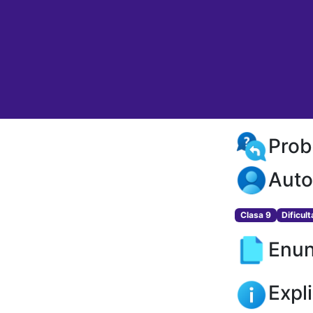
Prob
Auto
Clasa 9
Dificult
Enun
Expl