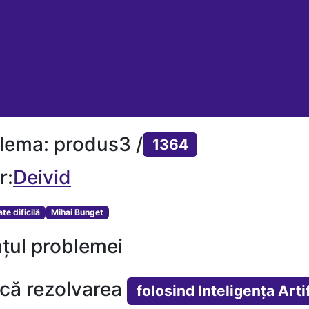
lema: produs3 /
1364
r:
Deivid
ate dificilă
Mihai Bunget
țul problemei
ică rezolvarea
folosind Inteligența Artif