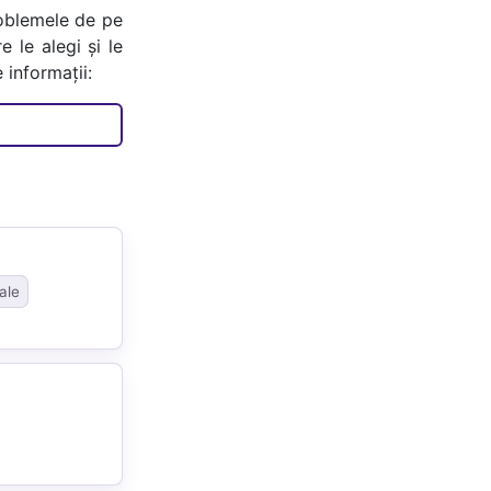
oblemele de pe
e le alegi și le
 informații:
ale