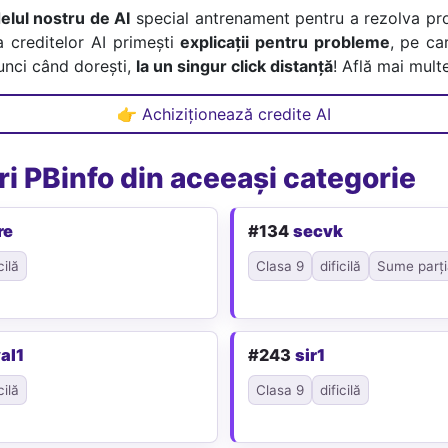
lul nostru de AI
special antrenament pentru a rezolva pr
a creditelor AI primești
explicații pentru probleme
, pe car
tunci când dorești,
la un singur click distanță
! Află mai multe
👉 Achiziționează credite AI
i PBinfo din aceeași categorie
re
#134
secvk
cilă
Clasa 9
dificilă
Sume parți
al1
#243
sir1
cilă
Clasa 9
dificilă