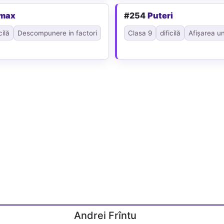
vmax
#254
Puteri
cilă
Descompunere in factori
Clasa 9
dificilă
Afișarea un
Andrei Frîntu