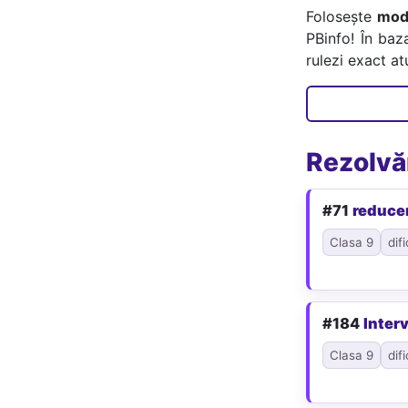
Folosește
mode
PBinfo! În baz
rulezi exact a
Rezolvăr
#71
reduce
Clasa 9
difi
#184
Interv
Clasa 9
difi