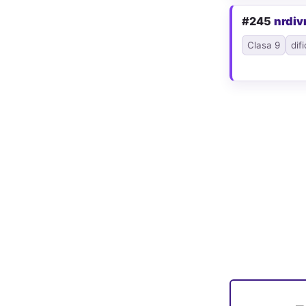
#245
nrdi
Clasa 9
difi