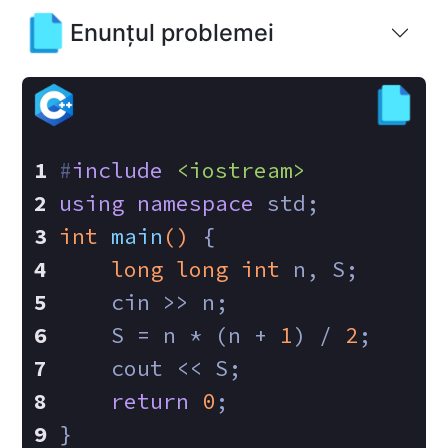
Enunțul problemei
#
include
<iostream>
using
namespace
 std;
int
main
()
{
long
long
int
 n, S;
    cin >> n;
    S = n * (n + 
1
) / 
2
;
    cout << S;
return
0
;
}