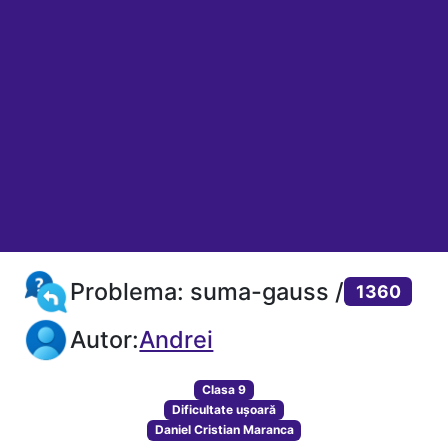
Problema: suma-gauss /
1360
Autor:
Andrei
Clasa 9
Dificultate ușoară
Daniel Cristian Maranca