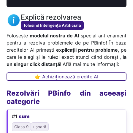
Explică rezolvarea
folosind Inteligența Artificială
Folosește
modelul nostru de AI
special antrenament
pentru a rezolva problemele de pe PBinfo! În baza
creditelor AI primești
explicații pentru probleme
, pe
care le alegi și le rulezi exact atunci când dorești,
la
un singur click distanță
! Află mai multe informații:
👉 Achiziționează credite AI
Rezolvări PBinfo din aceeași
categorie
#1
sum
Clasa 9
ușoară