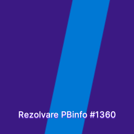
Rezolvare PBinfo #1360