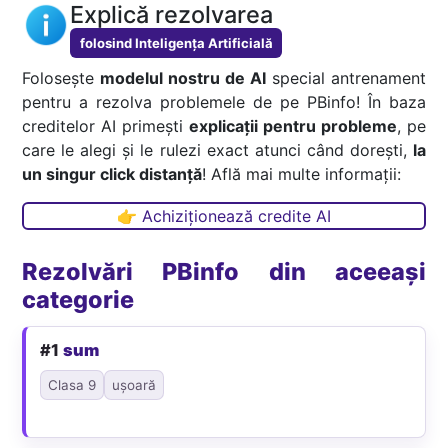
Explică rezolvarea
folosind Inteligența Artificială
Folosește
modelul nostru de AI
special antrenament
pentru a rezolva problemele de pe PBinfo! În baza
creditelor AI primești
explicații pentru probleme
, pe
care le alegi și le rulezi exact atunci când dorești,
la
un singur click distanță
! Află mai multe informații:
👉 Achiziționează credite AI
Rezolvări PBinfo din aceeași
categorie
#1
sum
Clasa 9
ușoară