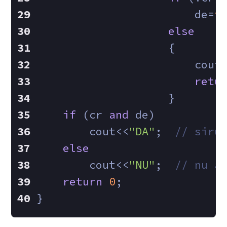
                        de=
t
else
                    {
                        cout
retu
                    }
if
 (cr 
and
 de)
        cout<<
"DA"
;  
// siru
else
        cout<<
"NU"
;  
// nu a
return
0
;
}