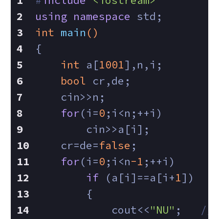
#
include
<iostream>
using
namespace
 std;
int
main
()
{
int
 a[
1001
],n,i;
bool
 cr,de;
    cin>>n;
for
(i=
0
;i<n;++i)
        cin>>a[i];
    cr=de=
false
;
for
(i=
0
;i<n
-1
;++i)
if
 (a[i]==a[i+
1
])
        {
            cout<<
"NU"
;   
//