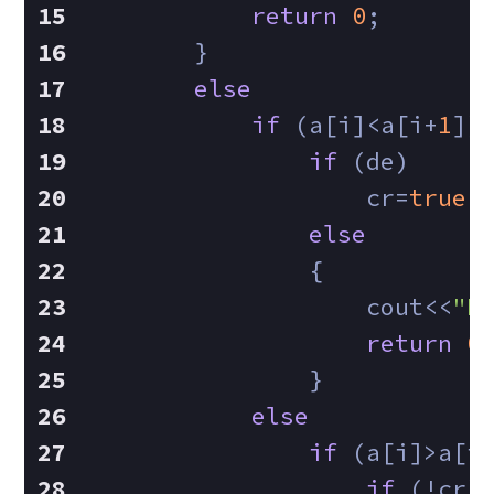
return
0
;
        }
else
if
 (a[i]<a[i+
1
])
if
 (de)
                    cr=
true
;
else
                {
                    cout<<
"N
return
0
                }
else
if
 (a[i]>a[i
if
 (!cr)